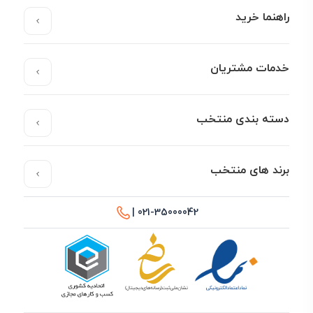
راهنما خرید
خدمات مشتریان
دسته بندی منتخب
برند های منتخب
021-35000042 |