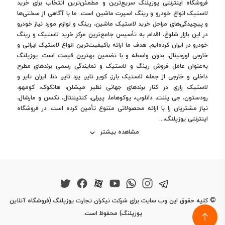
فروشگاه اینترنتی یوزپلنگ سریع‌ترین و مطمئن‌ترین انتخاب برای خرید
لاستیک انواع خودرو و رینگ اسپرت ماشین است. ما با آگاهی از سختی‌ها
و پیچیدگی‌های مراحل خرید لاستیک ماشین، رینگ و لوازم مورد نیاز خودرو
در این بازار شلوغ، اقدام به تأسیس جامع‌ترین مرکز خرید لاستیک و رینگ
خودرو در ایران کرده‌ایم. هدف ما ارائه باکیفیت‌ترین انواع لاستیک ایرانی و
خارجی اورجینال، بدون واسطه و با تضمین بهترین قیمت است. یوزپلنگ
به‌عنوان عامل فروش رینگ و لاستیک و نمایندگی رسمی برندهای مطرح
داخلی و خارجی از جمله لاستیک بارز، کویر تایر، یزد تایر، دنا، ایران تایر و
لاستیک رازی در کنار برندهای جهانی نظیر میشلن، هانکوک، کومهو،
رودستون، جی پلنت، دانلوپ، یوکوهاما، پیرلی، کنتیننتال، نکسن و مارشال،
نیاز مشتریان را با ارائه محصولاتی متنوع تأمین کرده است. در فروشگاه
اینترنتی یوزپلنگ،...
مشاهده بیشتر
©
کلیه حقوق این وب سایت برای شرکت نیکران تجارت یوزپلنگ (فروشگاه آنلاین
یوزپلنگ) محفوظ است.