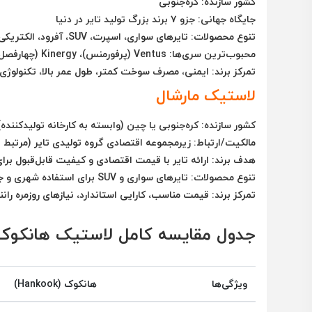
کشور سازنده: کره‌جنوبی
جایگاه جهانی: جزو ۷ برند بزرگ تولید تایر در دنیا
تنوع محصولات: تایرهای سواری، اسپرت، SUV، آفرود، الکتریکی
محبوب‌ترین سری‌ها: Ventus (پرفورمنس)، Kinergy (چهارفصل/اقتصادی)، Optimo، Dynapro (SUV و آفرود)
تمرکز برند: ایمنی، مصرف سوخت کمتر، طول عمر بالا، تکنولوژی
لاستیک مارشال
کشور سازنده: کره‌جنوبی یا چین (وابسته به کارخانه تولیدکننده)
مالکیت/ارتباط: زیرمجموعه اقتصادی گروه تولیدی تایر (مرتبط با
هدف برند: ارائه تایر با قیمت اقتصادی و کیفیت قابل‌قبول برای
تنوع محصولات: تایرهای سواری و SUV برای استفاده شهری و جاده‌ای
تمرکز برند: قیمت مناسب، کارایی استاندارد، نیازهای روزمره ران
جدول مقایسه کامل لاستیک هانکوک 
ویژگی‌ها
هانکوک (Hankook)