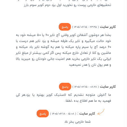
تحقیرهای خارجی پرست رو نخورید اول یزد دوم کویر سوم بارز
کاربر سایت
پاسخ
( ۲۳:۴۵ - ۱۴۰۵/۰۲/۱۵ )
بخدا هر دوشون آشغالن کویر وقتی آج تایر ۶۰ یا ۵۰ میشه خود به
خود حالت میگیره و تایر یک طرفه میشه و یزد تایر هم درست با
۶۰ درصد آج یا سیم پاره میکنه یا هم یه گوشه تایر باد میکنه و
ماشین رو کلا از تعادل خارج میکنه پس اگر کمی بیشتر از مبلغ تایر
ایرانی یک تایر خارجی بخرید هم امنیت جانی خودتان رو میبرید بالا
و هم پول تان را هدر نمیدهید
کاربر سایت
پاسخ
( ۰۸:۲۸ - ۱۴۰۵/۰۲/۱۵ )
ما آخرش متوجه نشدیم که لاستیک کویر بهتره یا یزد.هر کی
فهمید به ما هم اطلاع بده ،لطفا.
کاربر سایت :
پاسخ
( ۱۵:۰۸ - ۱۴۰۵/۰۴/۱۸ )
شما خارجی بخر 🙏