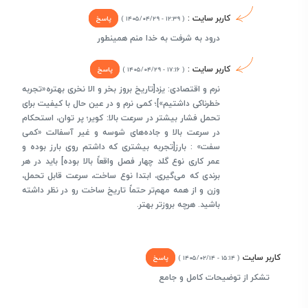
کاربر سایت :
پاسخ
( ۱۲:۳۹ - ۱۴۰۵/۰۴/۲۹ )
درود به شرفت به خدا منم همینطور
کاربر سایت :
پاسخ
( ۱۷:۱۶ - ۱۴۰۵/۰۴/۲۹ )
نرم و اقتصادی: یزد[تاریخ بروز بخر و الا نخری بهتره«تجربه
خطرناکی داشتیم»]؛ کمی نرم و در عین حال با کیفیت برای
تحمل فشار بیشتر در سرعت بالا: کویر؛ پر توان، استحکام
در سرعت بالا و جاده‌های شوسه و غیر آسفالت «کمی
سفت» : بارز[تجربه بیشتری که داشتم روی بارز بوده و
عمر کاری نوع گلد چهار فصل واقعاً بالا بوده] باید در هر
برندی که می‌گیری، ابتدا نوع ساخت، سرعت قابل تحمل،
وزن و از همه مهم‌تر حتماً تاریخ ساخت رو در نظر داشته
باشید. هرچه بروزتر بهتر.
کاربر سایت
پاسخ
( ۱۵:۱۴ - ۱۴۰۵/۰۲/۱۴ )
تشکر از توضیحات کامل و جامع