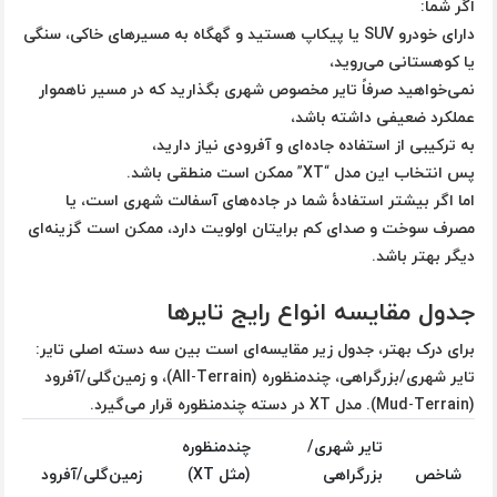
اگر شما:
دارای خودرو SUV یا پیکاپ هستید و گهگاه به مسیرهای خاکی، سنگی
یا کوهستانی می‌روید،
نمی‌خواهید صرفاً تایر مخصوص شهری بگذارید که در مسیر ناهموار
عملکرد ضعیفی داشته باشد،
به ترکیبی از استفاده جاده‌ای و آفرودی نیاز دارید،
پس انتخاب این مدل “XT” ممکن است منطقی باشد.
اما اگر بیشتر استفادهٔ شما در جاده‌های آسفالت شهری است، یا
مصرف سوخت و صدای کم برایتان اولویت دارد، ممکن است گزینه‌ای
دیگر بهتر باشد.
جدول مقایسه انواع رایج تایرها
برای درک بهتر، جدول زیر مقایسه‌ای است بین سه دسته اصلی تایر:
تایر شهری/بزرگراهی، چندمنظوره (All‑Terrain)، و زمین‌گلی/آفرود
(Mud‑Terrain). مدل XT در دسته چندمنظوره قرار می‌گیرد.
تایر شهری/
چندمنظوره
شاخص
بزرگراهی
(مثل XT)
زمین‌گلی/آفرود