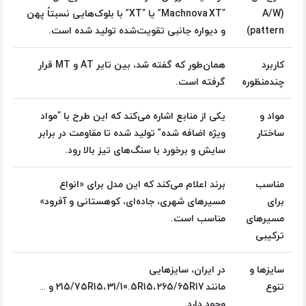
(A/W
“Machnova XT” یا “XT” با بلوک‌هایی نسبتاً پهن
pattern)
و دیواره جانبی تقویت‌شده تولید شده است.
کاربرد
همان‌طور که گفته شد، بین تایر AT و MT قرار
چندمنظوره
گرفته است.
مواد و
یکی از منابع اشاره می‌کند که این طرح با “مواد
ساختار
ویژه اضافه شده” تولید شده تا مقاومت در برابر
سایش و برخورد با سنگ‌های تیز بالا رود.
مناسب
برند اعلام می‌کند که این مدل برای «انواع
برای
مسیرهای شهری، جاده‌ای، کوهستانی و آفرود»
مسیرهای
مناسب است.
ترکیبی
سایزها و
در ایران، سایزهایی
تنوع
مانند 215/75R15، 31/10.5R15، 265/65R17 و …
وجود دارد.