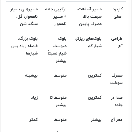
کاربرد
مسیر آسفالت،
ترکیبی جاده
مسیرهای بسیار
اصلی
سرعت بالا،
+ مسیر
ناهموار، گل،
مصرف پایین
ناهموار
سنگ، شن
طراحی
بلوک‌های ریزتر،
بلوک
بلوک بزرگ،
آج
شیار کم
متوسط،
فاصله زیاد بین
شیار نسبتاً
شیارها
بیشتر
مصرف
کمترین
متوسط
بیشینه
سوخت
صدا در
کمترین
متوسط تا
زیاد
جاده
بیشتر
عمر آج
بیشتر
متوسط
کمتر