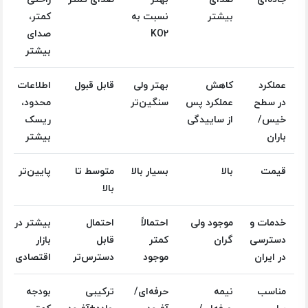
بیشتر
نسبت به
کمتر،
KO2
صدای
بیشتر
عملکرد
کاهش
بهتر ولی
قابل قبول
اطلاعات
در سطح
عملکرد پس
سنگین‌تر
محدود،
خیس/
از ساییدگی
ریسک
باران
بیشتر
قیمت
بالا
بسیار بالا
متوسط تا
پایین‌تر
بالا
خدمات و
موجود ولی
احتمالاً
احتمال
بیشتر در
دسترسی
گران
کمتر
قابل
بازار
در ایران
موجود
دسترس‌تر
اقتصادی
مناسب
نیمه
حرفه‌ای/
ترکیبی
بودجه