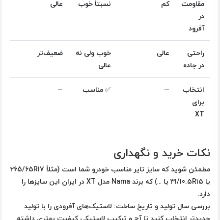
مقاومت
کم
نسبتاً خوب
عالی
در
آفرود
راحتی
عالی
خوب ولی نه
ضعیف‌تر
در جاده
عالی
انتخاب
—
✅ مناسب
—
برای
XT
نکات خرید و نگهداری
مطمئن شوید که سایز تایر مناسب خودرو شما است (مثلاً 265/65R17
یا 31/10.5R15 یا …) که برند Nama مدل XT در ایران این سایزها را
دارد.
بررسی سال تولید و تاریخ ساخت: لاستیک‌های آفرودی را با تولید
جدیدتر انتخاب کنید تا آج و ترکیب لاستیکی کیفیت بهتری داشته