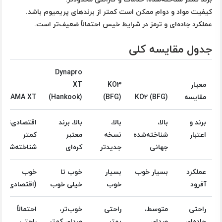
کیفیت مواد و دوام ممکن است کمتر از برندهای پریمیوم باشد.
عملکرد جاده‌ای و ترمز در شرایط خیس احتمالاً ضعیف‌تر است.
جدول مقایسه کلی
Dynapro
معیار
KO3
XT
مقایسه
KO2 (BFG)
(BFG)
(Hankook)
NAMA XT
برند و
بالا،
بالا،
بالا، برند
اقتصادی‌تر،
اعتبار
شناخته‌شده
نسخه
معتبر
کمتر
جهانی
جدیدتر
کره‌ای
شناخته‌شده
عملکرد
بسیار خوب
بسیار
خوب تا
خوب
آفرود
خوب
خیلی خوب
(اقتصادی)
راحتی
متوسط،
راحتی
خوب‌تر،
احتمالاً
جاده‌ای
صدای
بهتر
صدای کمتر
راحتی