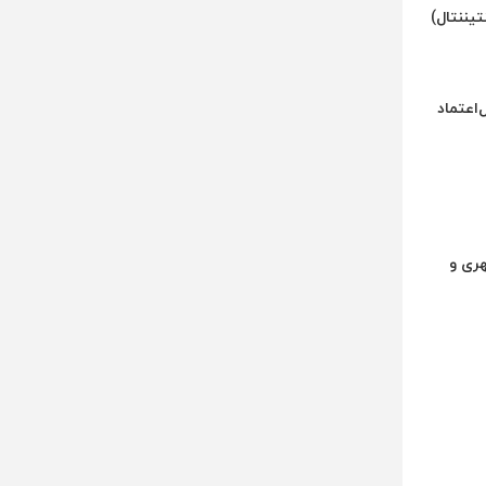
یننتال)
اعتماد
هری و