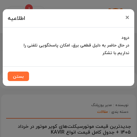
0
Uz
×
Palang
اطلاعیه
درود
021-35000042 |
در حال حاضر به دلیل قطعی برق، امکان پاسخگویی تلفنی را
نداریم.با تشکر
پاسخگویی تلفنی شنبه تا چهارشنبه از 10:00 الی ۱۵:30 پنجشنبه تا 13:00
بستن
جستجو سریع خبرنامه یوزپلنگ
نویسنده : مدیر یوزپلنگ
دسته بندی :
مقالات
جدیدترین قیمت موتورسیکلت‌های کویر موتور در خرداد
۱۴۰۵ + جدول کامل قیمت انواع KAVIR