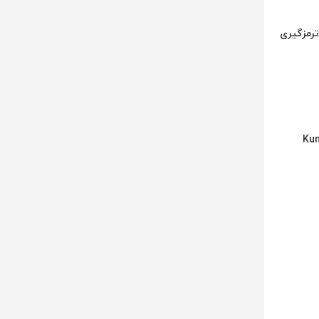
ی و ترمزگیری
 محسوب می‌شود. این شرکت تایرهای خود را تحت برندهای Kumho،