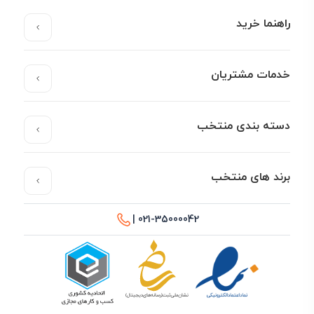
راهنما خرید
خدمات مشتریان
دسته بندی منتخب
برند های منتخب
021-35000042 |