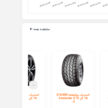
مشاهده همه
›
لاستیک یوکوهاما 215/65R
لاستیک فالکن 235/60R
16 گل Geolandar ATS
16 گل ZIEX ZE-914
G...