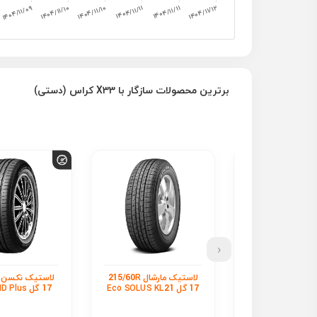
برترین محصولات سازگار با X33 کراس (دستی)
‹
لاستیک لاسا 215/60R 17
لاستیک مارشال 215/60R
17 گل Eco SOLUS KL21
17 گل N blue HD Plus