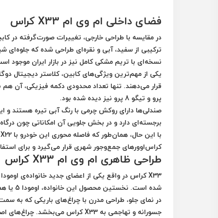
فضای داخلی ام وی ام X33 کراس
در مقایسه با طراحی خارجی، تغییرات صورت‌گرفته در کاب
ترکیبی از
سفید، آبی و نقره‌ای
طراحی شده که جلوه‌ای شیک
نسخه‌ای با
تریم مشکی کامل
نیز در بازار ایران موجود اس
یکی از مهم‌ترین ویژگی‌های کابین،
کلاستر دیجیتال دوگا
قرار می‌دهند. تنها تعداد محدودی دکمه فیزیکی، آن هم با
پرو
و
تیگو 8 پرو
نیز دیده شده بود.
صندلی‌ها دارای
روکش چرمی با رنگ آبی تیره
هستند و این
برجسته‌ای دارد و در بخش جلویی آن امکاناتی چون
درگاه ش
با این حال، همان‌طور که فاصله محوری این خودرو با
X22 پرو
کراس‌اوورهای جمع‌وجور شهری
قرار می‌گیرد و برای استفا
طراحی ظاهری ام وی ام X33 کراس
X33 کراس
در واقع یکی از اعضای جدید خانواده‌ی
اومودا
ب
شده است. نخستین محصول این خانواده،
اومودا 5
یا هم
در نمای جلو، طراحی مدرن با چراغ‌های باریکی که به سمت
جسورانه و تهاجمی به X33 کراس می‌بخشد. چراغ‌های اصلی روشنایی در دو طرف سپر قرار دارند و برای مشاهده آن‌ها باید کمی دقت کرد.