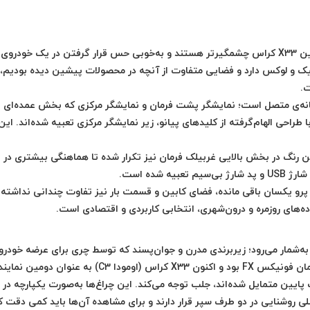
ین
X33 کراس
چشمگیرتر هستند و به‌خوبی حس قرار گرفتن در یک خودروی مدرن 
 و لوکس دارد و فضایی متفاوت از آنچه در محصولات پیشین دیده بودیم، ارا
ت.
نه‌ی متصل
است؛ نمایشگر پشت فرمان و نمایشگر مرکزی که بخش عمده‌ای از ام
 طراحی الهام‌گرفته از کلیدهای پیانو، زیر نمایشگر مرکزی تعبیه شده‌اند. ا
 رنگ در بخش بالایی غربیلک فرمان نیز تکرار شده تا هماهنگی بیشتری در 
ارژ USB
و
پد شارژ بی‌سیم
تعبیه شده است.
یکسان باقی مانده، فضای کابین و قسمت بار نیز تفاوت چندانی نداشته است. به همین دلیل
ده‌های روزمره و درون‌شهری، انتخابی کاربردی و اقتصادی است.
ه‌شمار می‌رود؛ زیربرندی مدرن و جوان‌پسند که توسط
چری
برای عرضه خودروها
ان
فونیکس FX
بود و اکنون
X33 کراس (اومودا C3)
به عنوان دومین نماینده
 پایین متمایل شده‌اند، جلب توجه می‌کند. این چراغ‌ها به‌صورت یکپارچه در
ج