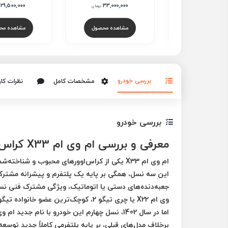
29,500,000
33,000,000
32,000,0
تومان
تومان
اهده محصول
مشاهده محصول
مشاهده مح
بررسی خودرو
مشخصات کامل
نظرات کار
بررسی خودرو
معرفی و بررسی ام وی ام X33 کراس
ام وی ام X33
یکی از کراس‌اوورهای محبوب و شناخته‌شده چینی در بازار ایران است
این سه نسل، همگی بر پایه یک پلتفرم و پیشرانه مشترک ت
جعبه‌دنده‌های دستی یا اتوماتیک، ویژگی مشترک فنی نسل‌ه
وی ام X22
یا
چری تیگو 2
، کوچک‌ترین عضو خانواده تیگ
اما در سال 1402، نسل چهارم این خودرو با نام جدید
ام وی ام X33 کر