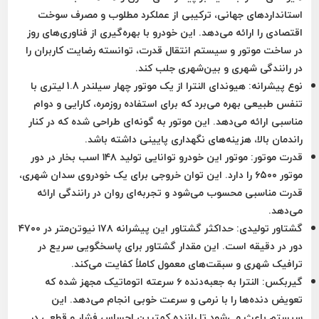
استانداردهای جهانی، ترکیبی از عملکرد مطلوب و مصرف سوخت
اقتصادی را ارائه می‌دهد. این خودرو با بهره‌گیری از فناوری‌های روز
در ساخت موتور و سیستم انتقال قدرت، توانسته رضایت کاربران را
در رانندگی شهری و بین‌شهری جلب کند.
نوع پیشرانه:
هیوندای النترا از یک موتور چهار سیلندر 1.8 لیتری با
تنفس طبیعی بهره می‌برد که برای استفاده روزمره، کارایی و دوام
مناسبی ارائه می‌دهد. این موتور به گونه‌ای طراحی شده که در کنار
راندمان بالا، هزینه‌های نگهداری پایینی داشته باشد.
قدرت موتور:
موتور این خودرو توانایی تولید ۱۴۸ اسب بخار در دور
موتور ۶۵۰۰ را دارد. این توان خروجی برای یک خودروی سدان شهری،
قدرت مناسبی محسوب می‌شود و تجربه‌ای روان در رانندگی ارائه
می‌دهد.
گشتاور تولیدی:
حداکثر گشتاور این پیشرانه ۱۷۸ نیوتن‌متر در ۴۷۰۰
دور در دقیقه است. این مقدار گشتاور برای پاسخگویی سریع در
ترافیک شهری و سبقت‌های معمول کاملاً کفایت می‌کند.
گیربکس:
النترا به جعبه‌دنده ۶ سرعته اتوماتیک مجهز شده که
تعویض دنده‌ها را با نرمی و سرعت خوبی انجام می‌دهد. این
سیستم باعث می‌شود تا راننده کمترین احساس فشار و قطعی در