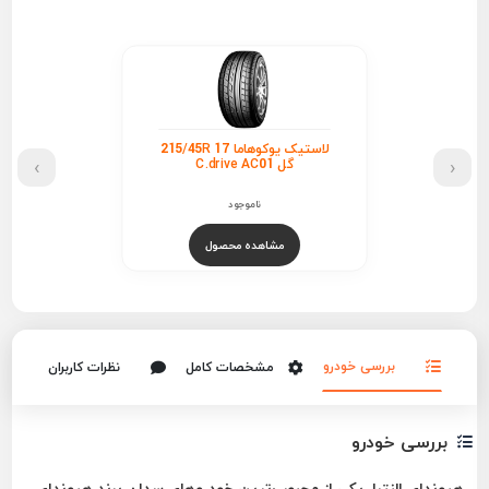
لاستیک یوکوهاما 215/45R 17
›
‹
گل C.drive AC01
ناموجود
مشاهده محصول
بررسی خودرو
مشخصات کامل
نظرات کاربران
بررسی خودرو
هیوندای النترا، یکی از محبوب‌ترین خودروهای سدان برند هیوندای،