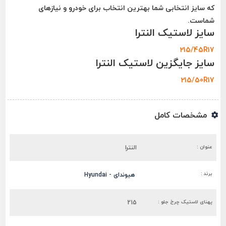
که سایز انتخابی شما بهترین انتخاب برای خودرو و نیازهای
شماست.
سایز لاستیک النترا
215/45R17
سایز جایگزین لاستیک النترا
215/50R17
مشخصات کامل
عنوان :
النترا
برند :
هیوندای - Hyundai
پهنای لاستیک چرخ جلو :
215