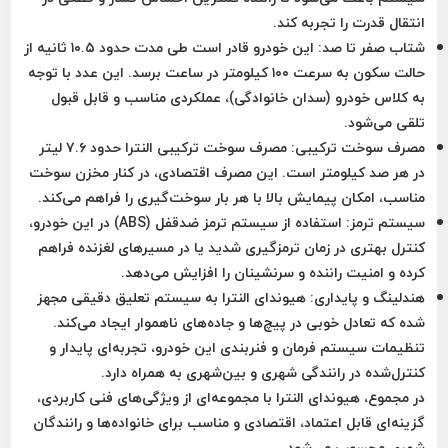
انتقال قدرت را تجربه کند.
شتاب صفر تا صد:
این خودرو قادر است طی مدت حدود ۱۰.۵ ثانیه از
حالت سکون به سرعت ۱۰۰ کیلومتر در ساعت برسد. این عدد با توجه
به کلاس خودرو (سدان خانوادگی)، عملکردی مناسب و قابل قبول
تلقی می‌شود.
مصرف سوخت ترکیبی:
مصرف سوخت ترکیبی النترا حدود ۷.۶ لیتر
در هر صد کیلومتر است. این مصرف اقتصادی، در کنار مخزن سوخت
مناسب، امکان پیمایش بالا با هر بار سوخت‌گیری را فراهم می‌کند.
سیستم ترمز:
استفاده از سیستم ترمز ضدقفل (ABS) در این خودرو،
کنترل بهتری در زمان ترمزگیری شدید یا در مسیرهای لغزنده فراهم
کرده و امنیت راننده و سرنشینان را افزایش می‌دهد.
هندلینگ و پایداری:
هیوندای النترا به سیستم تعلیق دقیقی مجهز
شده که تعادل خوبی در پیچ‌ها و جاده‌های ناهموار ایجاد می‌کند.
تنظیمات سیستم فرمان و فنربندی این خودرو، تجربه‌ای پایدار و
کنترل‌شده در رانندگی شهری و بین‌شهری به همراه دارد.
در مجموع، هیوندای النترا با مجموعه‌ای از ویژگی‌های فنی کاربردی،
گزینه‌ای قابل اعتماد، اقتصادی و مناسب برای خانواده‌ها و رانندگان
شهری محسوب می‌شود.