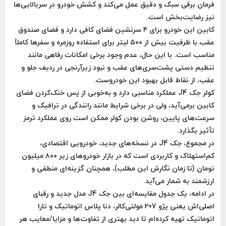
فرمان برقی سبک و دقیق
عمل می‌کند و کشش خودرو در سربالایی‌ها
نیز رضایت‌بخش است.
کابین این خودرو برای ۴ سرنشین فضای کافی دارد و
فضای صندوق
عقب با ظرفیت بیش از ۵۰۰ لیتر
برای استفاده روزمره و سفرها کاملاً
مناسب است. با این حال، عدم وجود برخی امکانات رفاهی مانند
تنظیم دستی پشت‌سری‌های عقب
و
نبود زیرآرنجی
در ردیف جلو و
عقب، از نقاط قابل بهبود این خودروست.
کولر جک J4
عملکرد مناسبی دارد و به‌خوبی از پس خنک‌کردن فضای
کابین برمی‌آید، ولی در برخی شرایط مانند رانندگی در ترافیک و
سرعت‌های پایین، روشن بودن کولر ممکن است روی عملکرد ترمز
تأثیر بگذارد.
در مجموع، جک J4 در نسخه‌های جدید، خودرویی اقتصادی،
کم‌استهلاک و کاربردی است که در بازار خودروهای زیر ۸۰۰ میلیون
تومان (تا زمان نگارش این مطلب)، همچنان گزینه‌ای منطقی و
ارزشمند به شمار می‌آید.
در ادامه، یک جدول مقایسه‌ای بین
جک J4 مدل جدید
و رقبای
اصلی‌اش یعنی
پژو 207 مولتی‌کالر، دنا پلاس اتوماتیک
و
تارا
اتوماتیک
تهیه کرده‌ام تا دید بهتری از تفاوت‌ها و مزایا/معایب هر