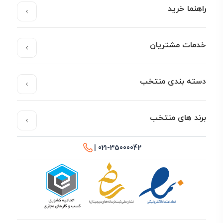
راهنما خرید
خدمات مشتریان
دسته بندی منتخب
برند های منتخب
021-35000042 |