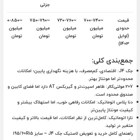
جزئی
قیمت
~۷۰۰-۷۴۰
~۷۲۰-۷۶۰
~۷۵۰-۷۹۰
~۸۰۰-۸۵۰
حدودی
میلیون
میلیون
میلیون
میلیون
(اوایل
تومان
تومان
تومان
تومان
1403)
جمع‌بندی کلی:
جک J4
: اقتصادی، کم‌مصرف، با هزینه نگهداری پایین؛ امکانات
محدودتر اما مونتاژ بهتر.
207 مولتی‌کالر
: ظاهر اسپرت‌تر و گیربکس AT دارد اما فضای کابین و
صندوق محدود است.
دنا پلاس اتوماتیک
: امکانات رفاهی خوب، اما استهلاک بیشتر و
کیفیت مونتاژ پایین‌تر.
تارا اتوماتیک
: کامل‌ترین از نظر امکانات، اما قیمت بالاتر و کیفیت
متغیر در تولید.
راهنمای کامل خرید و تعویض لاستیک جک J4 – سایز 195/60R15