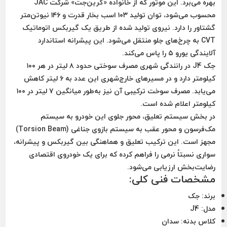
بهره می‌برد. این موتور که از خانواده «گرین‌جت» شرکت JAC
محسوب می‌شود، توان تولید
۱۰۳ اسب بخار قدرت
و
۱۴۶ نیوتن‌متر
گشتاور
را دارد. نیروی تولید شده از طریق یک گیربکس
اتوماتیک
CVT
به چرخ‌های جلو منتقل می‌شود. این پیشرانه استاندارد
آلایندگی یورو ۵
را پاس می‌کند.
جک J4 در رانندگی شهری مصرف سوختی حدود
۸ لیتر در هر ۱۰۰
کیلومتر
دارد و در مسیرهای خارج‌شهری این عدد به
۶ لیتر
کاهش
می‌یابد. مصرف سوخت ترکیبی آن نیز به‌طور میانگین
۷ لیتر در ۱۰۰
کیلومتر
اعلام شده است.
در بخش سیستم تعلیق، محور جلوی این خودرو به سیستم
مک‌فرسون
و محور عقب به سیستم
بازوی جناغی (Torsion Beam)
مجهز است. این ترکیب تعلیق و هماهنگی بین گیربکس و پیشرانه،
سواری نسبتاً نرمی را فراهم کرده که برای یک خودروی اقتصادی
رضایت‌بخش ارزیابی می‌شود.
مشخصات فنی کلی:
برند:
جک
مدل:
J4
کلاس بدنه:
سدان