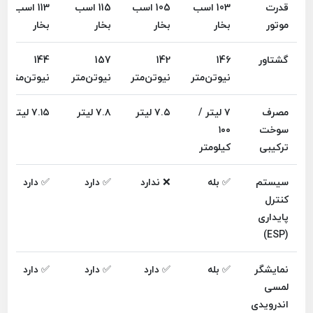
قدرت
103 اسب
105 اسب
115 اسب
113 اسب
موتور
بخار
بخار
بخار
بخار
گشتاور
146
142
157
144
نیوتن‌متر
نیوتن‌متر
نیوتن‌متر
نیوتن‌متر
مصرف
۷ لیتر /
۷.۵ لیتر
۷.۸ لیتر
۷.۱۵ لیتر
سوخت
۱۰۰
ترکیبی
کیلومتر
سیستم
✅ بله
❌ ندارد
✅ دارد
✅ دارد
کنترل
پایداری
(ESP)
نمایشگر
✅ بله
✅ دارد
✅ دارد
✅ دارد
لمسی
اندرویدی