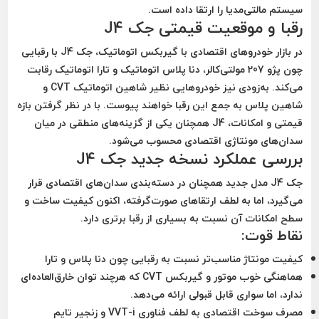
سیستم مالتی‌مدیا را ارتقا داده است.
رقبا و موقعیت قیمتی جک J4
در بازار خودروهای اقتصادی با گیربکس اتوماتیک، جک J4 با رقبایی
چون
پژو 207 مولتی‌کالر، دنا پلاس اتوماتیک و تارا اتوماتیک
رقابت
می‌کند. به‌زودی نیز خودروهایی نظیر
شاهین اتوماتیک CVT و
شاهین پلاس
به جمع این رقبا خواهند پیوست. با در نظر گرفتن بازه
قیمتی و امکانات، J4 همچنان یکی از گزینه‌های منطقی در میان
سدان‌های مونتاژی اقتصادی محسوب می‌شود.
بررسی عملکرد نسخه جدید جک J4
جک J4 مدل جدید
همچنان در دسته‌بندی سدان‌های اقتصادی قرار
می‌گیرد، اما به لطف ارتقاهای صورت‌گرفته، اکنون کیفیت ساخت و
سطح امکانات آن نسبت به بسیاری از رقبا برتری دارد.
نقاط قوت:
کیفیت مونتاژ مناسب‌تر
نسبت به رقبایی چون دنا پلاس و تارا
هماهنگی خوب موتور و گیربکس CVT
که هرچند توان خارق‌العاده‌ای
ندارد، اما سواری قابل قبولی ارائه می‌دهد.
مصرف سوخت اقتصادی
به لطف فناوری VVT-i و زنجیر تایم