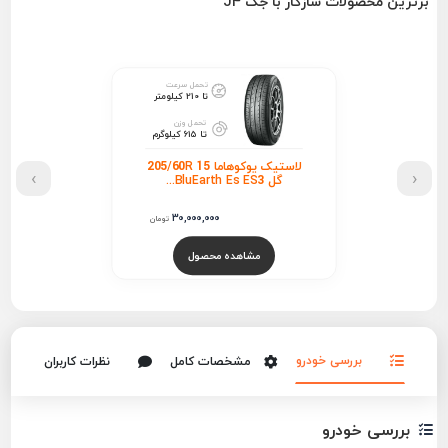
برترین محصولات سازگار با جک J4
تحمل سرعت
تا 210 کیلومتر
تحمل وزن
تا 615 کیلوگرم
لاستیک یوکوهاما 205/60R 15
›
‹
گل BluEarth Es ES3...
30,000,000
تومان
مشاهده محصول
بررسی خودرو
مشخصات کامل
نظرات کاربران
بررسی خودرو