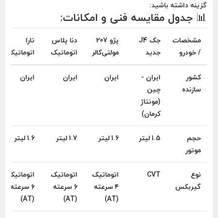
گزینه داشته باشید:
📊 جدول مقایسه فنی و امکانات:
مشخصات
جک J4
پژو 207
دنا پلاس
تارا
/ خودرو
جدید
مولتی‌کالر
اتوماتیک
اتوماتیک
کشور
ایران -
ایران
ایران
ایران
سازنده
چین
(مونتاژ
کرمان)
حجم
1.5 لیتر
1.6 لیتر
1.7 لیتر
1.6 لیتر
موتور
نوع
CVT
اتوماتیک
اتوماتیک
اتوماتیک
گیربکس
۴ سرعته
۶ سرعته
۶ سرعته
(AT)
(AT)
(AT)