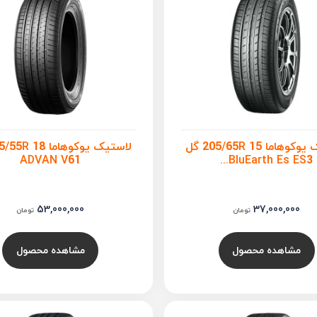
لاستیک یوکوهاما 205/65R 15 گل
ADVAN V61
BluEarth Es ES3...
53,000,000
37,000,000
تومان
تومان
مشاهده محصول
مشاهده محصول