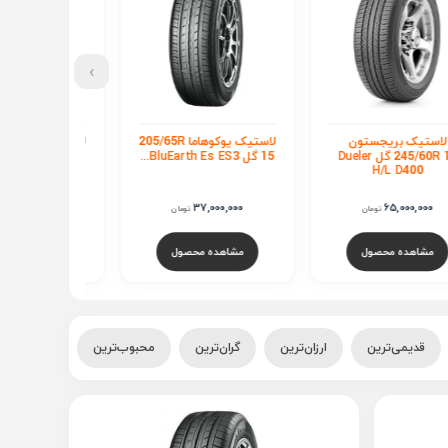
›
ستیک بریجستون
لاستیک یوکوهاما 205/65R
لا
245/60R 18 گل Dueler
15 گل BluEarth Es ES3...
16 گل ADVAN dB V553
H/L D400
37,000,000
37,000,000
65,000,000
تومان
تومان
توم
مشاهده محصول
مشاهده محصول
مشاهده محصو
قدیمی‌ترین
ارزان‌ترین
گران‌ترین
محبوب‌ترین