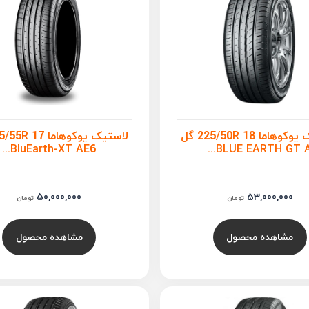
لاستیک یوکوهاما 225/50R 18 گل
BluEarth-XT AE6...
BLUE EARTH GT A..
50,000,000
53,000,000
تومان
تومان
مشاهده محصول
مشاهده محصول