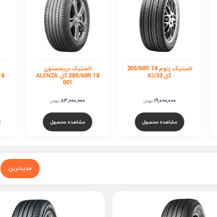
لاستیک زتوم 205/60R 14
لاستیک بریجستون
لا
گل KU33
285/60R 18 گل ALENZA
001
83,000,000
19,000,000
تومان
تومان
مشاهده محصول
مشاهده محصول
جدیدترین