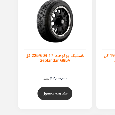
لاستیک یوکوهاما 195/60R 15 گل
لاستیک یوکوهاما 225/60R 17 گل
Geolandar G95A
43,000,000
تومان
مشاهده محصول