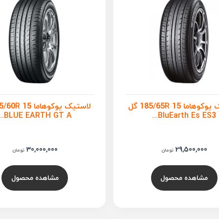
لاستیک یوکوهاما 185/65R 15 گل
BLUE EARTH GT A...
BluEarth Es ES3...
30,000,000
29,500,000
تومان
تومان
مشاهده محصول
مشاهده محصول