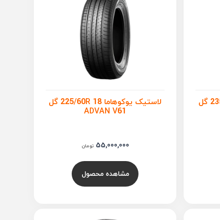
لاستیک یوکوهاما 235/55R 18 گل
لاستیک یوکوهاما 225/60R 18 گل
ADVAN V61
55,000,000
تومان
مشاهده محصول