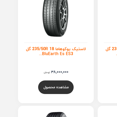
لاستیک یوکوهاما 235/50R 18 گل
لاستیک یوکوهاما 235/50R 18 گل
BluEarth Es ES3...
38,000,000
تومان
مشاهده محصول