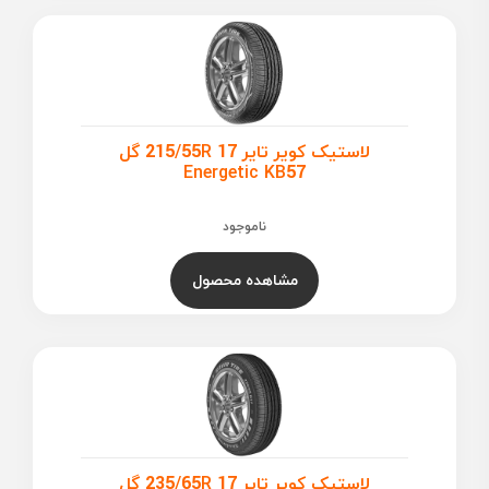
لاستیک کویر تایر 215/55R 17 گل
Energetic KB57
ناموجود
مشاهده محصول
لاستیک کویر تایر 235/65R 17 گل