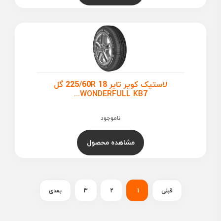
لاستیک کویر تایر 225/60R 18 گل
WONDERFULL KB7...
ناموجود
مشاهده محصول
قبلی
1
2
3
بعدی