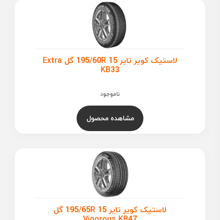
لاستیک کویر تایر 195/60R 15 گل Extra
KB33
ناموجود
مشاهده محصول
لاستیک کویر تایر 195/65R 15 گل
Vigorous KB47