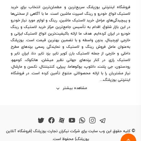
فروشگاه اینترنتی یوزپلنگ سریع‌ترین و مطمئن‌ترین انتخاب برای خرید
لاستیک انواع خودرو و رینگ اسپرت ماشین است. ما با آگاهی از سختی‌ها
قیمت لاستیک کویر تایر | اقتصادی و رقابتی
و پیچیدگی‌های مراحل خرید لاستیک ماشین، رینگ و لوازم مورد نیاز خودرو
در این بازار شلوغ، اقدام به تأسیس جامع‌ترین مرکز خرید لاستیک و رینگ
خودرو در ایران کرده‌ایم. هدف ما ارائه باکیفیت‌ترین انواع لاستیک ایرانی و
قیمت
لاستیک کویر تایر
یکی از مزیت‌های اصلی این برند
خارجی اورجینال، بدون واسطه و با تضمین بهترین قیمت است. یوزپلنگ
است. عوامل تعیین‌کننده قیمت شامل:
به‌عنوان عامل فروش رینگ و لاستیک و نمایندگی رسمی برندهای مطرح
سایز و ابعاد تایر
: تایرهای بزرگ‌تر قیمت بیشتری دارند
داخلی و خارجی از جمله لاستیک بارز، کویر تایر، یزد تایر، دنا، ایران تایر و
نوع مواد اولیه و تکنولوژی
: استفاده از ترکیبات مقاوم و
لاستیک رازی در کنار برندهای جهانی نظیر میشلن، هانکوک، کومهو،
تجهیزات پیشرفته
رودستون، جی پلنت، دانلوپ، یوکوهاما، پیرلی، کنتیننتال، نکسن و مارشال،
نیاز مشتریان را با ارائه محصولاتی متنوع تأمین کرده است. در فروشگاه
هزینه حمل و نقل و نیروی انسانی
: تأثیر مستقیم بر قیمت
اینترنتی یوزپلنگ،...
نهایی
مشاهده بیشتر
عرضه و تقاضای بازار
: با توجه به تولید داخلی، قیمت لاستیک
کویر تایر نسبت به برندهای خارجی رقابتی است
برای اطلاع دقیق از
قیمت لاستیک کویر تایر
و مشاهده تنوع
محصولات، مراجعه به سایت یوزپلنگ پیشنهاد می‌شود.
ثبت نام
لاستیک کویر تایر دولتی
©
کلیه حقوق این وب سایت برای شرکت نیکران تجارت یوزپلنگ (فروشگاه آنلاین
یوزپلنگ) محفوظ است.