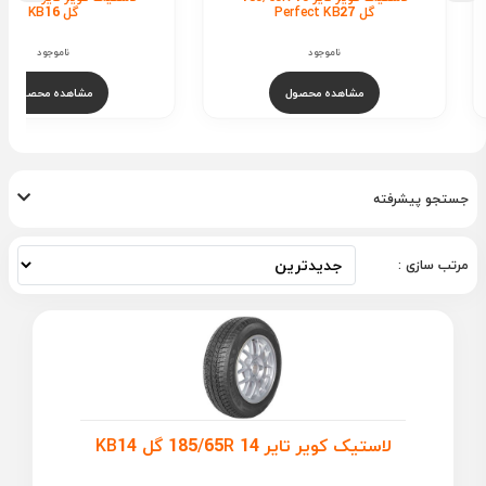
گل Perfect KB27
گل KB16
ناموجود
ناموجود
مشاهده محصول
مشاهده محصول
جستجو پیشرفته
مرتب سازی :
لاستیک کویر تایر 185/65R 14 گل KB14