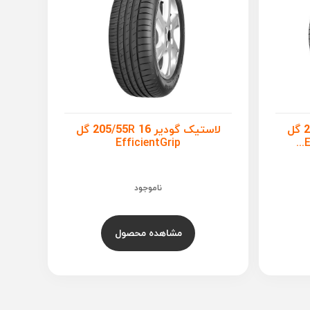
لاستیک گودیر 235/55R 18 گل
لاستیک گودیر 205/55R 16 گل
EfficientGrip
ناموجود
مشاهده محصول