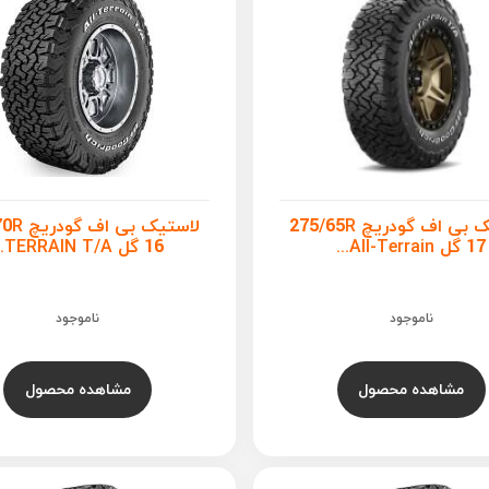
لاستیک بی اف گودریچ 275/65R
لاستیک بی 
17 گل All-Terrain...
16 گل TERRAIN T/A...
ناموجود
ناموجود
مشاهده محصول
مشاهده محصول