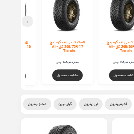
›
تیک بی اف گودریچ
لاستیک بی اف گودریچ
لاستیک بی اف گ
265/70R 17 گل All-
275/70R 16 گل TERRAIN
R 16
Terrain...
T/A...
T/A...
ناموجود
ناموجود
105,000,000
تومان
مشاهده محصول
مشاهده محصول
مشاهده محصو
قدیمی‌ترین
ارزان‌ترین
گران‌ترین
محبوب‌ترین