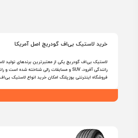
خرید لاستیک بی‌اف گودریچ اصل آمریکا
لاستیک بی‌اف گودریچ
یکی از معتبرترین برندهای تولید لاس
رانندگی
آفرود، SUV و مسابقات رالی
شناخته شده است و رانند
فروشگاه اینترنتی
یوزپلنگ
امکان خرید انواع
لاستیک بی‌اف 
۱. معرفی برند و تاریخچه لاستیک بی‌اف گودریچ
۱.۱ آغاز به کار برند
لاستیک بی‌اف گودریچ در سال ۱۸۷۰ توسط
بنجامین فرانکلی
در حال حاضر، این شرکت با بیش از
۱۵,۰۰۰ کارمند در سراسر جهان
۱.۲ دستاوردهای مهم تاریخی