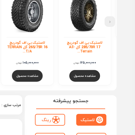
‹
 گودریچ
لاستیک بی اف گودریچ
لاستیک بی اف گودریچ
285/70R 17 گل All-
265/75R 16 گل TERRAIN
285/60R 18 گل All-
Terrain...
T/A...
135,000,000
105,000,000
تومان
تومان
تومان
صول
مشاهده محصول
مشاهده محصول
جستجو پیشرفته
مرتب سازی :
لاستیک
رینگ