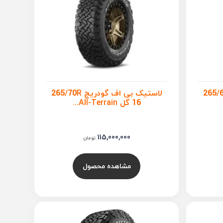
اف گودریچ 265/65R
لاستیک بی اف گودریچ 265/70R
16 گل All-Terrain...
115,000,000
تومان
مشاهده محصول