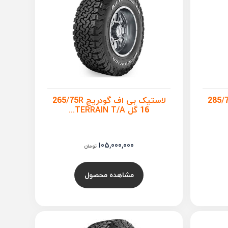
اف گودریچ 285/70R
لاستیک بی اف گودریچ 265/75R
16 گل TERRAIN T/A...
105,000,000
تومان
مشاهده محصول