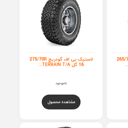
اف گودریچ 265/70R
لاستیک بی اف گودریچ 275/70R
16 گل TERRAIN T/A...
ناموجود
مشاهده محصول