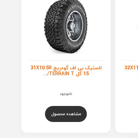
ف گودریچ 32X11.5R
لاستیک بی اف گودریچ 31X10.5R
15 گل TERRAIN T/...
ناموجود
مشاهده محصول