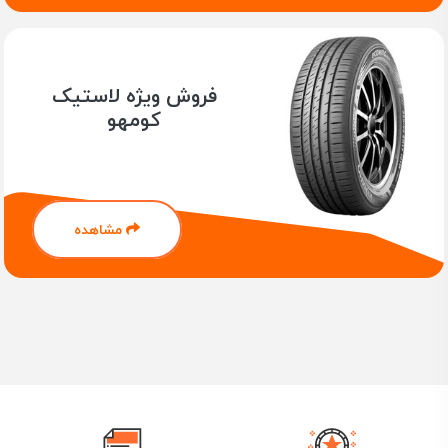
راحتی سواری و کمترین سر و صدا در جاده‌ها
مناسب برای خودروهای سواری، شاسی‌بلند، و آفرود
در فروشگاه یوزپلنگ، انواع مدل‌های لاستیک **GT Radial** را
با گارانتی اصالت و ارسال سریع ارائه می‌دهیم. با خرید آنلاین
فروش ویژه لاستیک
از فروشگاه ما، از مشاوره تخصصی و تجربه خریدی مطمئن
کومهو
بهره‌مند شوید.
فعالیت شرکت تولیدی لاستیک جی تی
GT
از سال 1951 در
کشور اندونزی آغاز شد
.
لاستیک جی تی در آغاز فعالیت خود با
تولید تایر برای دوچرخه و بعد از آن با تولید لاستیک سواری و
مشاهده
تجاری پا به عرصه رقابت در بازار های جهانی گذاشت
.
داشتن بیش از 32000 هزار کارمند و دفاتری در ایالات متحده
آمریکا ، کانادا ، انگلستان ، آلمان ، فرانسه ، برزیل ، اندونزی ،
چین ، مالزی و سنگاپور می تواند گواه فعالیت گسترده لاستیک
جی تی در بازار های جهانی باشد
.
موفقیت های لاستیک جی تی تا آنجایی پیش رفت که در سال
2014 این شرکت در جمع 10 تولید کننده برتر تایر در دنیا قرار
گرفت
.
استفاده از تکنولوژی برش لبه و مواد اولیه با کیفیت در تولید