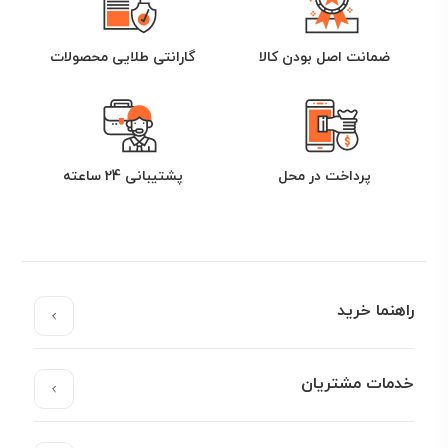
تایر هایی با عملکرد بالا ، باعث رضایت مصرف کنندگان لاستیک
جی تی در جهان شده است به طوری که امروزه لاستیک جی تی
ضمانت اصل بودن کالا
گارانتی طلایی محصولات
به بیش از 130 کشور دنیا صادر شود
.
لاستیک جی تی بزرگترین تولید کننده تایر در جنوب شرق آسیا
است و بسیاری از خودرو سازان بزرگ دنیا همچون سیتروئن ،
پژو ،فیات ، شورولت ، ایسوزو ، پروتون ، رنو و فولکس واگن
محصولات خود را با لاستیک جی تی تجهیز می کنند
.
پرداخت در محل
پشتیبانی 24 ساعته
شرکت تولیدی لاستیک جی تی با ظرفیت تولید 50 میلیون
حلقه تایر در سال ، در ایران هم مورد استقبال بسیاری از
رانندگان قرار گرفته است تا جایی که لاستیک جی تی به رقیب
جدی برای همتایان کره ای و ژاپنی تبدیل شده است
.
فروشگاه اینترنتی یوزپلنگ نماینده رسمی فروش لاستیک جی
راهنما خرید
تی اندونزی و لاستیک جی تی چین در ایران است
.
خدمات مشتریان