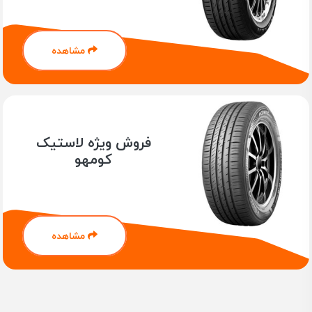
کیفیت ساخت بالا و طراحی مطابق با استانداردهای جهانی
چسبندگی و پایداری عالی در شرایط مختلف جاده
طراحی آج ویژه برای عمر طولانی و کاهش سایش
مشاهده
مناسب برای خودروهای سواری، شاسی‌بلند و آفرود
قیمت مناسب و مقرون‌به‌صرفه
در فروشگاه یوزپلنگ می‌توانید انواع سایزهای لاستیک تری
انگل را با ضمانت اصالت، قیمت رقابتی و ارسال سریع خریداری
کنید. برای انتخاب سایز مناسب خودرو خود و مشاوره تخصصی،
فروش ویژه لاستیک
از تیم پشتیبانی ما کمک بگیرید.
کومهو
شرکت لاستیک تری انگل در سال 1976 با هدف تولید لاستیک و
تجهیرات مرتبط به خودرو در شاندونگ چین تاسیس شد.
در سال های اخیر تری انگل بیشتر در تحقیق و توسعه متمرکز
شده است و با همکاری گسترده و مشاوره تحقیقاتی با دانشگاه
مشاهده
ها در جهت تبدیل شدن به شرکتی پیشرو در تکنولوژی صنعت
تایر گام برداشته و توانسته با موفقیت در تست های شرکت
های معتبری همچون گودیر ، کاترپیلار و ولوو به شریک تجاری
معتبری برای آنها تبدیل شود.
امروزه شرکت لاستیک تری انگل محصولات خود را با دو نام