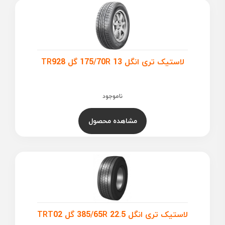
لاستیک تری انگل 175/70R 13 گل TR928
ناموجود
مشاهده محصول
لاستیک تری انگل 385/65R 22.5 گل TRT02