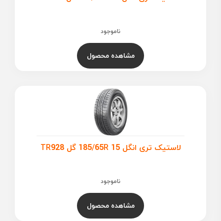
ناموجود
مشاهده محصول
لاستیک تری انگل 185/65R 15 گل TR928
ناموجود
مشاهده محصول