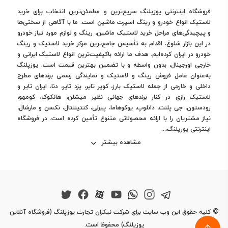
فروشگاه اینترنتی یوزپلنگ سریع‌ترین و مطمئن‌ترین انتخاب برای خرید
لاستیک انواع خودرو و رینگ اسپرت ماشین است. ما با آگاهی از سختی‌ها
و پیچیدگی‌های مراحل خرید لاستیک ماشین، رینگ و لوازم مورد نیاز خودرو
در این بازار شلوغ، اقدام به تأسیس جامع‌ترین مرکز خرید لاستیک و رینگ
خودرو در ایران کرده‌ایم. هدف ما ارائه باکیفیت‌ترین انواع لاستیک ایرانی و
خارجی اورجینال، بدون واسطه و با تضمین بهترین قیمت است. یوزپلنگ
به‌عنوان عامل فروش رینگ و لاستیک و نمایندگی رسمی برندهای مطرح
داخلی و خارجی از جمله لاستیک بارز، کویر تایر، یزد تایر، دنا، ایران تایر و
لاستیک رازی در کنار برندهای جهانی نظیر میشلن، هانکوک، کومهو،
رودستون، جی پلنت، دانلوپ، یوکوهاما، پیرلی، کنتیننتال، نکسن و مارشال،
نیاز مشتریان را با ارائه محصولاتی متنوع تأمین کرده است. در فروشگاه
اینترنتی یوزپلنگ،...
مشاهده بیشتر
©
کلیه حقوق این وب سایت برای شرکت نیکران تجارت یوزپلنگ (فروشگاه آنلاین
یوزپلنگ) محفوظ است.