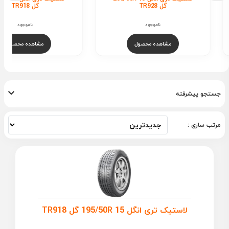
گل TR928
گل TR918
ناموجود
ناموجود
مشاهده محصول
مشاهده محصول
جستجو پیشرفته
مرتب سازی :
لاستیک تری انگل 195/50R 15 گل TR918