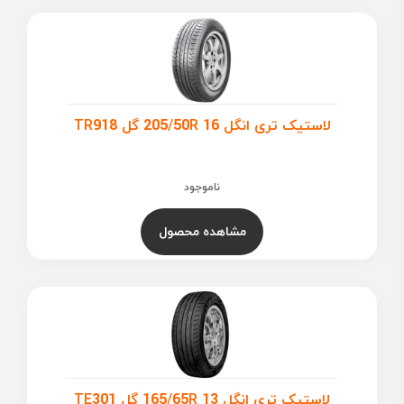
لاستیک تری انگل 205/50R 16 گل TR918
ناموجود
مشاهده محصول
لاستیک تری انگل 165/65R 13 گل TE301