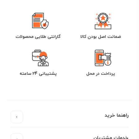
این دسته از رینگ ها که با نام رینگ فابریک یا رینگ آهنی
شناخته می شوند قالباََ در خودرو های مونتاژ داخلی به خصوص
گروه های صنعتی سایپا و ایران خودرو به کار می روند.رنگ
سیاه و ساده و جنس آهنی از ویژگی هایی است که در زمان
ضمانت اصل بودن کالا
خرید رینگ فابریک جلب توجه می کند.یوزپلنگ نمایندگی
گارانتی طلایی محصولات
رسمی رینگ مشهد و رینگ اروند را دارد، پس چنانچه نیاز به
خرید رینگ فابریک خودرو خود داشتید می توانید با مراجعه به
صفحه رینگ ها، محصولات مورد نظر را بررسی و اقدام به خرید
رینگ فابریک نمایید.توجه داشته باشید که این قبیل از رینگ
پرداخت در محل
پشتیبانی 24 ساعته
های ساده و آهنی و به اصطلاح رینگ فابریک نیاز به قالپاق
برای جلوگیری از گرد و خاک، و انواع آلودگی های جاده ای
دارند.قالپاق باعث حفاظت از رینگ و افزایش طول عمر آن
خواهد شد.
رینگ‌ اسپرت آلومینیومی
راهنما خرید
خرید رینگ اسپرت آلومینیومی ، یک انتخاب محبوب برای
علاقمندان به بهبود ظاهر و عملکرد خودروهایشان است. این
رینگ‌ها از آلیاژ آلومینیوم با کیفیت ساخته شده و ویژگی‌های
خدمات مشتریان
سبک و مقاومی دارند که به بهبود کارایی و کاربری خودرو کمک