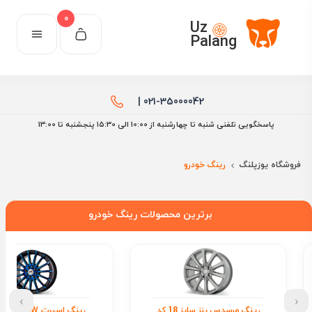
0
Uz
Palang
021-35000042 |
پاسخگویی تلفنی شنبه تا چهارشنبه از 10:00 الی ۱۵:30 پنجشنبه تا 13:00
فروشگاه یوزپلنگ
رینگ خودرو
برترین محصولات رینگ خودرو
›
‹
رینگ اسپرت SW سایز 16 کد
رینگ هیوندای سایز 16 کد 976