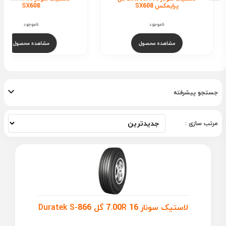
Duratek S-866
SX608
ناموجود
ناموجود
مشاهده محصول
مشاهده محصول
جستجو پیشرفته
مرتب سازی :
لاستیک سونار 7.00R 16 گل Duratek S-866