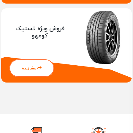
در فروشگاه یوزپلنگ، لاستیک‌های سونار با ضمانت اصالت و
امکان ارسال سریع به سراسر کشور عرضه می‌شوند. سایز
مناسب خودروی خود را انتخاب و به‌صورت آنلاین خرید کنید.
شرکت تولیدی لاستیک سونار در سال 1996 در شهر تایپه واقع در
فروش ویژه لاستیک
کشور تایوان فعالیت خود را آغاز کرد. لاستیک سونار یکی از
کومهو
محصولات بسیار با کیفیت کشور تایوان است و از زمان شروع
فعالیتش تا به امروز با تکیه به مهندسین مجرب و تیم
تحقیقات قوی ، محصولاتی را در گروه های لاستیک سواری و
شاسی بلند ، لاستیک اتوبوسی و کامیونی و همچنین لاستیک
مشاهده
راهسازی تولید می کند.
لاستیک سونار زیر مجموعه لاستیک نانکن تایوان بوده و با
استفاده از تجربه های این شرکت موفقیت های بسیاری را در
رقابت با سایر تولید کنندگان در بازار های خارجی داشته است.
این موفقیت ها تا جایی ادامه داشته که امروزه محصولات
تولید شده لاستیک سونار به بیش از 50 کشور در دنیا صادر می
شود.
سونار با استفاده از خط تولید پیشرفته و به لطف تکنولوژی برتر
لاستیک نانکن محصولاتی را با کارایی بالا و مطابق با سلیقه های