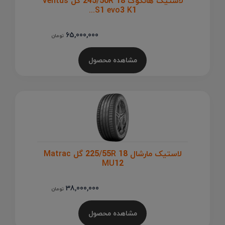
لاستیک هانکوک 245/50R 18 گل Ventus
S1 evo3 K1...
65,000,000
تومان
مشاهده محصول
لاستیک مارشال 225/55R 18 گل Matrac
MU12
38,000,000
تومان
مشاهده محصول