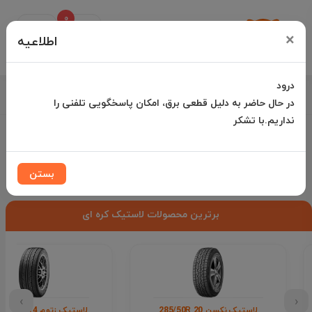
0
Uz
×
Palang
اطلاعیه
درود
021-35000042 |
در حال حاضر به دلیل قطعی برق، امکان پاسخگویی تلفنی را
نداریم.با تشکر
پاسخگویی تلفنی شنبه تا چهارشنبه از 10:00 الی ۱۵:30 پنجشنبه تا 13:00
فروشگاه یوزپلنگ
لاستیک
لاستیک کره ای
بستن
برترین محصولات لاستیک کره ای
›
‹
لاستیک نکسن 285/50R 20