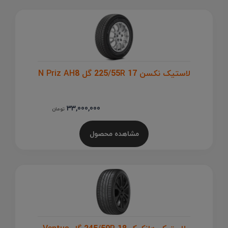
لاستیک نکسن 225/55R 17 گل N Priz AH8
33,000,000
تومان
مشاهده محصول