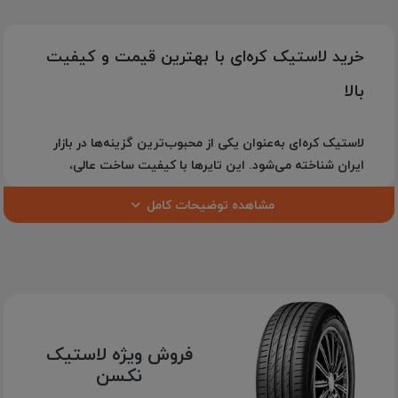
خرید لاستیک کره‌ای با بهترین قیمت و کیفیت
بالا
لاستیک کره‌ای
به‌عنوان یکی از محبوب‌ترین گزینه‌ها در بازار
ایران شناخته می‌شود. این تایرها با
کیفیت ساخت عالی،
قیمت مناسب و فناوری پیشرفته
، ترکیبی ایده‌آل از دوام و
مشاهده توضیحات کامل
کارایی را ارائه می‌دهند. برندهای مطرح کره‌ای مانند
هانکوک
(Hankook)
،
کومهو (Kumho)
،
رودستون (Roadstone)
،
نکسن
(Nexen)
،
لوفن (Laufenn)
،
مارشال (Marshal)
و
زتوم (Zetum)
سال‌هاست که در سطح جهانی اعتماد رانندگان را جلب کرده‌اند.
در فروشگاه اینترنتی
یوزپلنگ
می‌توانید انواع
لاستیک‌های
کره‌ای اصلی
را با ضمانت اصالت کالا، ارسال سریع و مشاوره
تخصصی خریداری کنید.
فروش ویژه لاستیک
نکسن
چرا لاستیک کره‌ای انتخابی هوشمندانه است؟