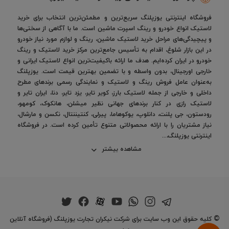
برابر سایش و دوام طولانی، جایگاه ویژه‌ای در بازار پیدا کرده
فروشگاه اینترنتی یوزپلنگ سریع‌ترین و مطمئن‌ترین انتخاب برای خرید
است.
لاستیک انواع خودرو و رینگ اسپرت ماشین است. ما با آگاهی از سختی‌ها
و پیچیدگی‌های مراحل خرید لاستیک ماشین، رینگ و لوازم مورد نیاز خودرو
قیمت لاستیک کره‌ای چقدر است؟
در این بازار شلوغ، اقدام به تأسیس جامع‌ترین مرکز خرید لاستیک و رینگ
خودرو در ایران کرده‌ایم. هدف ما ارائه باکیفیت‌ترین انواع لاستیک ایرانی و
خارجی اورجینال، بدون واسطه و با تضمین بهترین قیمت است. یوزپلنگ
قیمت لاستیک‌های کره‌ای بسته به
برند، سایز، مدل و تاریخ
به‌عنوان عامل فروش رینگ و لاستیک و نمایندگی رسمی برندهای مطرح
داخلی و خارجی از جمله لاستیک بارز، کویر تایر، یزد تایر، دنا، ایران تایر و
تولید
متفاوت است. با این حال، نسبت به برندهای ژاپنی یا
لاستیک رازی در کنار برندهای جهانی نظیر میشلن، هانکوک، کومهو،
اروپایی، تایرهای کره‌ای گزینه‌ای
مقرون‌به‌صرفه با ارزش خرید
رودستون، جی پلنت، دانلوپ، یوکوهاما، پیرلی، کنتیننتال، نکسن و مارشال،
بالا
هستند.
نیاز مشتریان را با ارائه محصولاتی متنوع تأمین کرده است. در فروشگاه
در
فروشگاه
یوزپلنگ
می‌توانید قیمت روز لاستیک‌های کره‌ای را
اینترنتی یوزپلنگ،...
مشاهده کرده و مدل مناسب خودرو خود را انتخاب کنید.
مشاهده بیشتر
نکات مهم در خرید لاستیک کره‌ای
حتماً سایز و مشخصات درج‌شده روی درب خودرو را بررسی کنید.
از اصالت برند و تاریخ تولید تایر اطمینان حاصل کنید.
©
کلیه حقوق این وب سایت برای شرکت نیکران تجارت یوزپلنگ (فروشگاه آنلاین