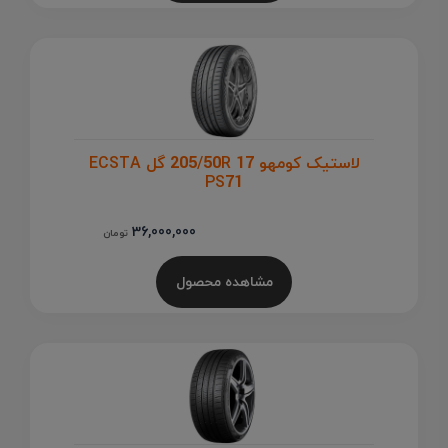
لاستیک کومهو 205/50R 17 گل ECSTA
PS71
36,000,000
تومان
مشاهده محصول