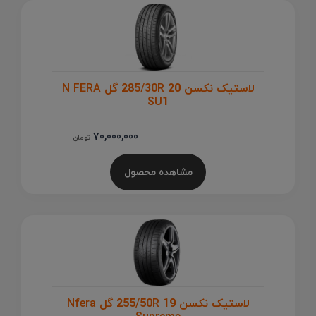
لاستیک نکسن 285/30R 20 گل N FERA
SU1
70,000,000
تومان
مشاهده محصول
لاستیک نکسن 255/50R 19 گل Nfera