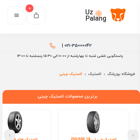
0
Uz
Palang
021-35000042 |
پاسخگویی تلفنی شنبه تا چهارشنبه از 10:00 الی ۱۵:30 پنجشنبه تا 13:00
فروشگاه یوزپلنگ
لاستیک
لاستیک چینی
برترین محصولات لاستیک چینی
›
‹
لاستیک جی تی 235/55R 18
لاستیک های فل