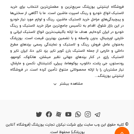
می‌کند که عملکرد خوبی در جاده‌های مختلف، به‌ویژه جاده‌های
فروشگاه اینترنتی یوزپلنگ سریع‌ترین و مطمئن‌ترین انتخاب برای خرید
خشک و مرطوب، ارائه می‌دهند. دوام بالای این لاستیک‌ها،
لاستیک انواع خودرو و رینگ اسپرت ماشین است. ما با آگاهی از سختی‌ها
آن‌ها را به گزینه‌ای مطمئن برای رانندگان تبدیل کرده است.
و پیچیدگی‌های مراحل خرید لاستیک ماشین، رینگ و لوازم مورد نیاز خودرو
4.
لاستیک جینیو (Jinyu)
در این بازار شلوغ، اقدام به تأسیس جامع‌ترین مرکز خرید لاستیک و رینگ
خودرو در ایران کرده‌ایم. هدف ما ارائه باکیفیت‌ترین انواع لاستیک ایرانی و
جینیو
با ارائه لاستیک‌هایی با کیفیت و قیمت مناسب، یکی از
خارجی اورجینال، بدون واسطه و با تضمین بهترین قیمت است. یوزپلنگ
برندهای محبوب چینی در بازار ایران است. لاستیک‌های این
به‌عنوان عامل فروش رینگ و لاستیک و نمایندگی رسمی برندهای مطرح
برند برای خودروهای سواری و سبک طراحی شده‌اند و در شرایط
داخلی و خارجی از جمله لاستیک بارز، کویر تایر، یزد تایر، دنا، ایران تایر و
جاده‌ای مختلف عملکرد خوبی دارند.
لاستیک رازی در کنار برندهای جهانی نظیر میشلن، هانکوک، کومهو،
رودستون، جی پلنت، دانلوپ، یوکوهاما، پیرلی، کنتیننتال، نکسن و مارشال،
5.
لاستیک سیمتایر (Simex)
نیاز مشتریان را با ارائه محصولاتی متنوع تأمین کرده است. در فروشگاه
سیمتایر
نیز یکی از برندهای موفق چینی است که به دلیل دوام
اینترنتی یوزپلنگ،...
بالا و طراحی مناسب آج، انتخابی عالی برای جاده‌های ایران
مشاهده بیشتر
محسوب می‌شود. این برند برای رانندگان خودروهای سواری و
شاسی‌بلند گزینه‌ای اقتصادی و باکیفیت ارائه می‌دهد.
6.
لاستیک جی تی (GT)
جی تی
از برندهای باکیفیت چینی است که در تولید
لاستیک‌های با دوام و کارایی بالا تخصص دارد. لاستیک‌های این
©
کلیه حقوق این وب سایت برای شرکت نیکران تجارت یوزپلنگ (فروشگاه آنلاین
برند برای رانندگان خودروهای سبک و شاسی‌بلند که به دنبال
یوزپلنگ) محفوظ است.