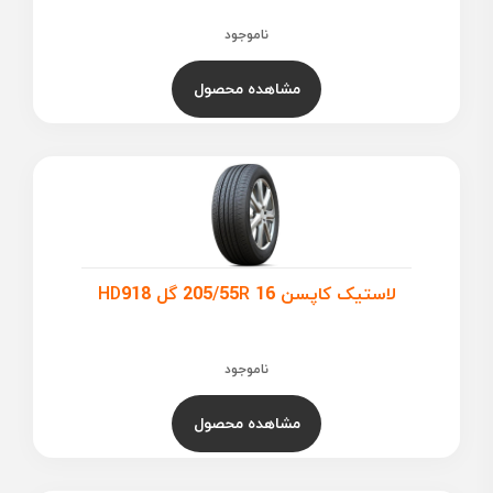
ناموجود
مشاهده محصول
لاستیک کاپسن 205/55R 16 گل HD918
ناموجود
مشاهده محصول