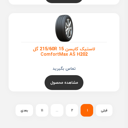
لاستیک کاپسن 215/60R 15 گل
ComfortMax AS H202
تماس بگیرید
مشاهده محصول
قبلی
1
2
...
11
بعدی