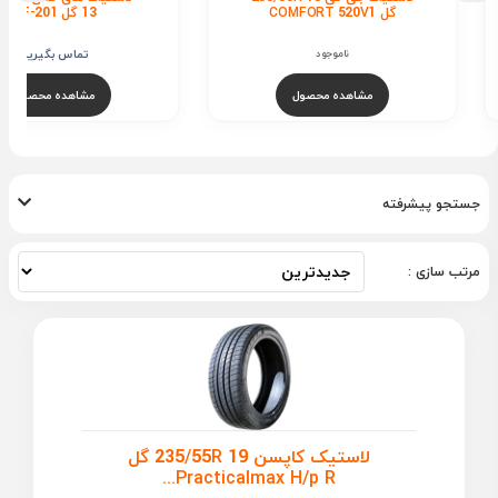
گل COMFORT 520V1
13 گل HF-201
تماس بگیرید
ناموجود
مشاهده محصول
مشاهده محصول
جستجو پیشرفته
مرتب سازی :
لاستیک کاپسن 235/55R 19 گل
Practicalmax H/p R...