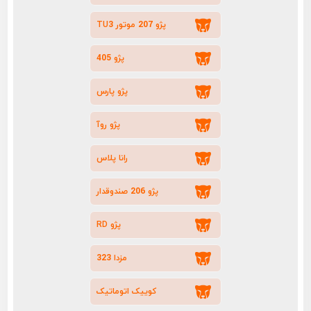
پژو 207 موتور TU3
پژو 405
پژو پارس
پژو روآ
رانا پلاس
پژو 206 صندوقدار
پژو RD
مزدا 323
کوییک اتوماتیک