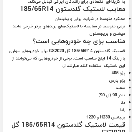
به گزینه‌ای اقتصادی برای رانندگان ایرانی تبدیل می‌کند.
معایب لاستیک گلدستون 185/65R14
عملکرد متوسط در شرایط برفی و یخبندان
نرمی متوسط در مقایسه با لاستیک‌های برندهای برتر خارجی مانند
میشلن و بریجستون
مناسب برای چه خودروهایی است؟
لاستیک گلدستون 185/65R14 گل GS2020 برای خودروهای سواری
با رینگ 14 اینچ مناسب است. برخی از خودروهایی که می‌توانند از
این لاستیک استفاده کنند عبارتند از:
پژو 405
پژو پارس
سمند
تندر 90 (ال 90)
دنا
رانا
برلیانس H230 و H220
قیمت لاستیک گلدستون 185/65R14 گل