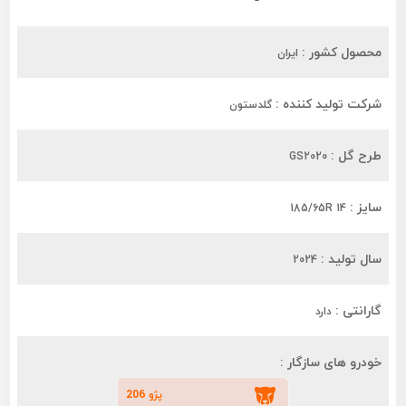
محصول کشور :
ایران
شرکت تولید کننده :
گلدستون
طرح گل :
GS2020
سایز :
185/65R 14
سال تولید :
2024
گارانتی :
دارد
خودرو های سازگار :
پژو 206