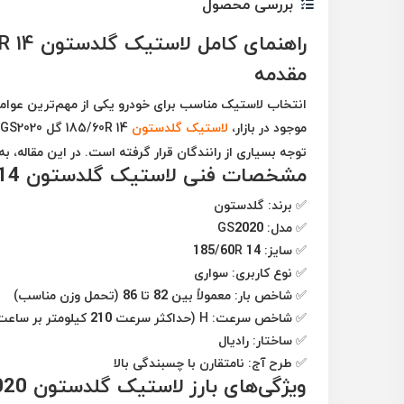
بررسی محصول
راهنمای کامل لاستیک گلدستون 185/60R 14 گل GS2020 – بررسی، ویژگی‌ها و مزایا
مقدمه
انتخاب لاستیک مناسب برای خودرو یکی از مهم‌ترین عوامل 
موجود در بازار،
لاستیک گلدستون
185/60R 14 گل GS2020
ا
توجه بسیاری از رانندگان قرار گرفته است. در این مقاله، ب
مشخصات فنی لاستیک گلدستون 185/60R 14 گل GS2020
✅
برند:
گلدستون
✅
مدل:
GS2020
✅
سایز:
185/60R 14
✅
نوع کاربری:
سواری
✅
شاخص بار:
معمولاً بین 82 تا 86 (تحمل وزن مناسب)
✅
شاخص سرعت:
H (حداکثر سرعت 210 کیلومتر بر ساعت)
✅
ساختار:
رادیال
✅
طرح آج:
نامتقارن با چسبندگی بالا
ویژگی‌های بارز لاستیک گلدستون GS2020