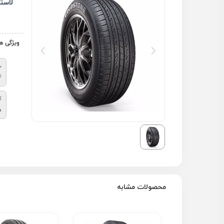
لاست
ویژگی ه
س
4
گ
د
محصولات مشابه