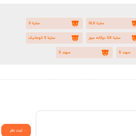
ساینا GLX
ساینا S
ساینا GX دوگانه سوز
ساینا S اتوماتیک
سهند G
سهند S