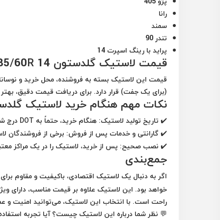
پژو 405
رانا
سمند
تندر 90
پراید با رینگ اسپرت 14
قیمت لاستیک گلدستون 185/60R 14 گل GS2020
قیمت این لاستیک بسته به فروشنده، محل خرید و نوسانات
(برای یک جفت) قرار دارد. برای دریافت قیمت دقیق، بهتر 
نکات مهم هنگام خرید لاستیک گلدستون 0
✔️
تاریخ تولید لاستیک:
هنگام خرید، حتماً به
DOT
درج شده
✔️
گارانتی و خدمات پس از فروش:
برخی از فروشندگان ل
✔️
نصب صحیح:
پس از خرید، لاستیک را در یک
مراکز معتب
جمع‌بندی
اگر به دنبال یک لاستیک
اقتصادی، باکیفیت و مقاوم
برای 
خواهد بود. این لاستیک علاوه بر قیمت مناسب، دارای و
راحت
است. با انتخاب این لاستیک، می‌توانید امنیت و عمل
💬
نظر شما درباره این لاستیک چیست؟ آیا تجربه استفاده از