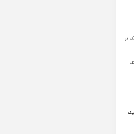
ک در
مک
تیک