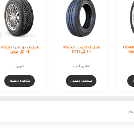
لاستیک جی تی 60R
14 گل HAMPIRO GTX
PRO
ناموجود
مشاهده محصول
استیک کاپسن 185/60R
لاستیک یزد تایر 185/60R
14 گل مارس
ید
ناموجود
ول
مشاهده محصول
بران