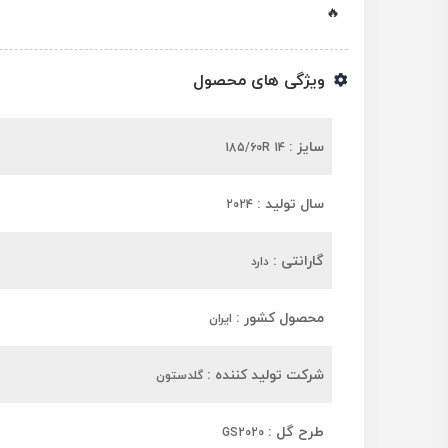
🔥
ویژگی های محصول
سایز :
185/60R 14
سال تولید :
2024
گارانتی :
دارد
محصول کشور :
ایران
شرکت تولید کننده :
گلدستون
طرح گل :
GS2020