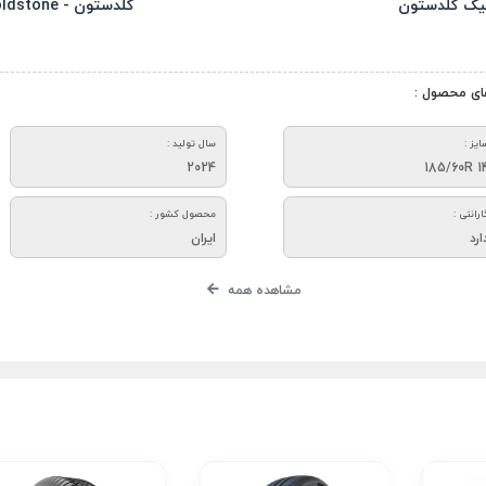
یک گلدستون
گلدستون - Goldstone
ای محصول :
ایز :
سال تولید :
2024
185/60R 1
ارانتی :
محصول کشور :
ارد
ایران
مشاهده همه