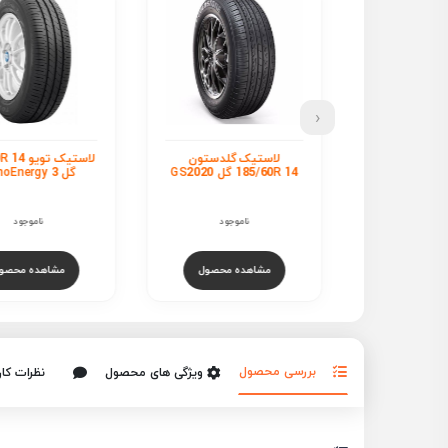
‹
ک گلدستون
لاستیک تویو 185/60R 14
ل
GS202
گل NanoEnergy 3
14 گل K737
تماس بگیر
ناموجود
ناموجود
هده محصول
مشاهده محصول
مشاهده محص
بررسی محصول
ویژگی های محصول
نظرات کار