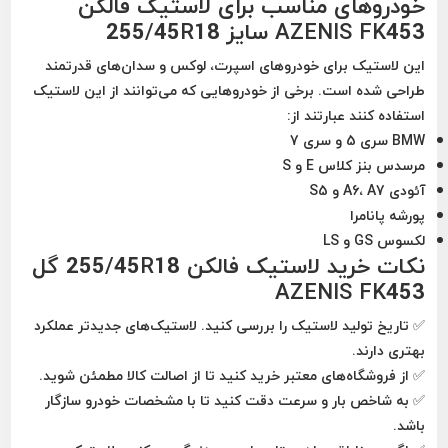
خودروهای مناسب برای لاستیک فالکن
AZENIS FK453 سایز 255/45R18
این لاستیک برای خودروهای
اسپرت، لوکس و سدان‌های قدرتمند
طراحی شده است. برخی از خودروهایی که می‌توانند از این لاستیک
استفاده کنند عبارتند از:
BMW سری 5 و سری 7
مرسدس بنز کلاس E و S
آئودی A6، A7 و S5
پورشه پانامرا
لکسوس GS و LS
نکات خرید لاستیک فالکن 255/45R18 گل
AZENIS FK453
✅
تاریخ تولید لاستیک
را بررسی کنید. لاستیک‌های جدیدتر عملکرد
بهتری دارند.
✅
از فروشگاه‌های معتبر خرید کنید
تا از اصالت کالا مطمئن شوید.
✅
به شاخص بار و سرعت دقت کنید
تا با مشخصات خودرو سازگار
باشد.