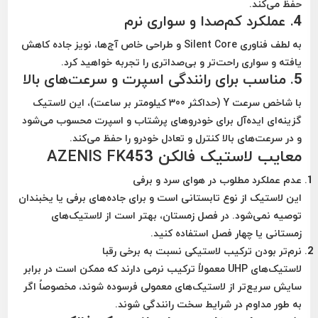
حفظ می‌کند.
4.
عملکرد کم‌صدا و سواری نرم
به لطف فناوری
Silent Core
و طراحی خاص آج‌ها، نویز جاده کاهش
یافته و سواری راحت‌تر و بی‌صداتری را تجربه خواهید کرد.
5.
مناسب برای رانندگی اسپرت و سرعت‌های بالا
با شاخص سرعت
Y (حداکثر 300 کیلومتر بر ساعت)
، این لاستیک
گزینه‌ای ایده‌آل برای خودروهای
پرشتاب و اسپرت
محسوب می‌شود
و در سرعت‌های بالا کنترل و تعادل خودرو را حفظ می‌کند.
معایب لاستیک فالکن AZENIS FK453
عدم عملکرد مطلوب در هوای سرد و برفی
این لاستیک از نوع
تابستانی
است و برای جاده‌های برفی یا یخبندان
توصیه نمی‌شود. در فصل زمستان، بهتر است از لاستیک‌های
زمستانی یا چهار فصل
استفاده کنید.
نرم‌تر بودن ترکیب لاستیکی نسبت به برخی رقبا
لاستیک‌های UHP معمولاً
ترکیب نرمی دارند
که ممکن است در برابر
سایش سریع‌تر از لاستیک‌های معمولی فرسوده شوند، مخصوصاً اگر
به طور مداوم در شرایط سخت رانندگی شوند.