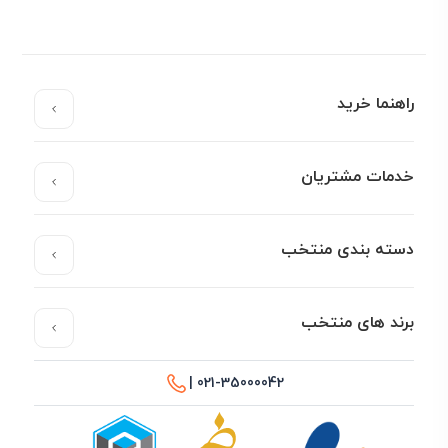
راهنما خرید
خدمات مشتریان
دسته بندی منتخب
برند های منتخب
021-35000042 |