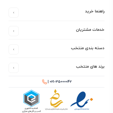
راهنما خرید
خدمات مشتریان
دسته بندی منتخب
برند های منتخب
021-35000042 |