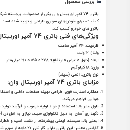
بررسی محصول
باتری ۷۴ آمپر اوربیتال وان یکی از محصولات برجسته 
کیفیت، برای خودروهای سواری طراحی و تولید شده است. این 
باتری‌های خودرو کسب کند.
ویژگی‌های فنی باتری ۷۴ آمپر اوربیتال وان:
ظرفیت:
۷۴ آمپر ساعت
ولتاژ:
۱۲ ولت
ابعاد (طول × عرض × ارتفاع):
۲۷۸ × ۱۷۵ × ۱۹۰ میلی‌متر
وزن:
۱۸ کیلوگرم
نوع باتری:
اتمی (سیلد)
مزایای باتری ۷۴ آمپر اوربیتال وان:
عملکرد استارت قوی:
طراحی بهینه صفحات داخلی و استفاده
هوایی فراهم می‌کند.
طول عمر بالا:
استفاده از مواد اولیه مرغوب و فرآیند تول
نگهداری آسان:
به دلیل تکنولوژی سیلد، نیازی به افزودن آ
ایمنی بالا:
سیستم ایمنی پیشرفته، از نشت اسید و خطرات 
گارانتی معتبر:
این باتری دارای گارانتی ۲۰ ماهه از سوی شرکت سپاهان باتری است که نشان‌دهنده اعتماد به کیفیت محصول می‌باشد.