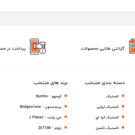
گارانتی طلایی محصولات
پرداخت در مح
دسته بندی منتخب
برند های منتخب
لاستیک
کومهو - Kumho
لاستیک ایرانی
بریجستون - Bridgestone
لاستیک کره ای
جی پلنت - J Planet
لاستیک نکسن
زتوم - ZETUM