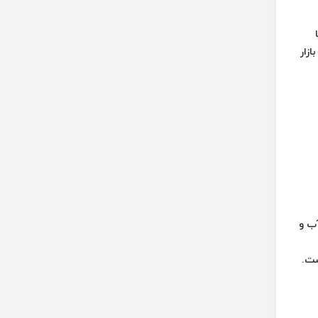
زار
آب و
ست.