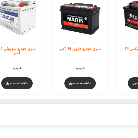
پر
باتری خودرو سوزوکی 74
باتری خودرو اوربیتال-وا
آمپر
74 آمپر
ناموجود
ناموجود
صول
مشاهده محصول
مشاهده محصول