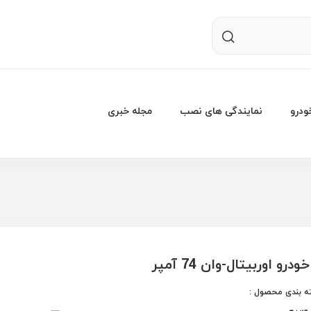
درو
نمایندگی های نصب
مجله خبری
درو اوربیتال-وان 74 آمپر
 بندی محصول :