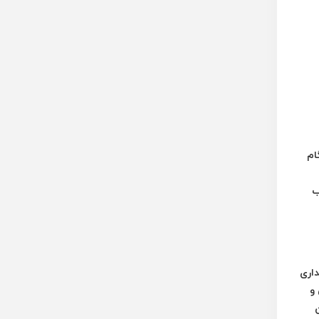
ام
ب
داری
 و