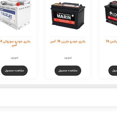
پر
باتری خودرو سوزوکی 74
باتری خودرو اوربیتال-وا
آمپر
74 آمپر
ناموجود
ناموجود
صول
مشاهده محصول
مشاهده محصول