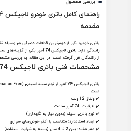
بررسی محصول
راهنمای کامل باتری خودرو لاجیکس 74 آمپر – مشخصات، مزایا و نکات خرید
مقدمه
باتری خودرو یکی از مهم‌ترین قطعات مصرفی هر وسیله نقل
رانندگی دارد. باتری لاجیکس 74 آمپ
از رانندگان قرار گرفته است. در این مقاله، به بررسی مشخ
مشخصات فنی باتری لاجیکس 74 آمپر
باتری
لاجیکس 74 آمپر
از نوع
سیلد اسیدی (MF - Maintenance Free)
است:
✔️
ولتاژ:
12 ولت
✔️
ظرفیت:
74 آمپر ساعت
✔️
نوع باتری:
سیلد (بدون نیاز به نگهداری)
✔️
ابعاد استاندارد:
متناسب با اکثر خودروهای سواری
✔️
عمر مفید:
بین 2 تا 4 سال (بسته به شرایط استفاده)