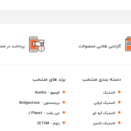
گارانتی طلایی محصولات
پرداخت در مح
دسته بندی منتخب
برند های منتخب
لاستیک
کومهو - Kumho
لاستیک ایرانی
بریجستون - Bridgestone
لاستیک کره ای
جی پلنت - J Planet
لاستیک نکسن
زتوم - ZETUM