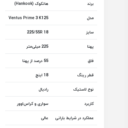
برند
هانکوک (Hankook)
مدل
Ventus Prime 3 K125
سایز
225/55R 18
پهنا
225 میلی‌متر
فاق
55 درصد از پهنا
قطر رینگ
18 اینچ
نوع لاستیک
رادیال
کاربرد
سواری و کراس‌اوور
عملکرد در شرایط بارانی
عالی