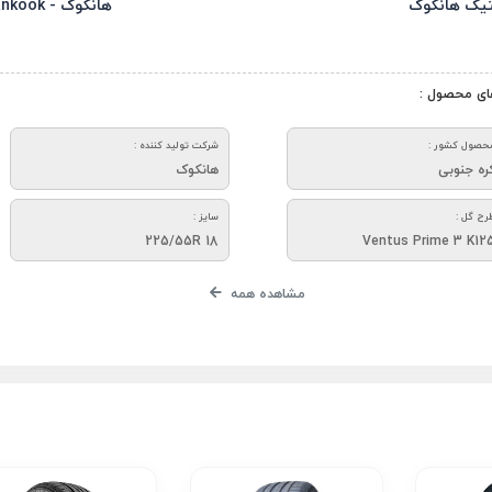
تیک هانکوک
هانکوک - Hankook
ای محصول :
حصول کشور :
شرکت تولید کننده :
ره جنوبی
هانکوک
رح گل :
سایز :
225/55R 18
Ventus Prime 3 K12
مشاهده همه