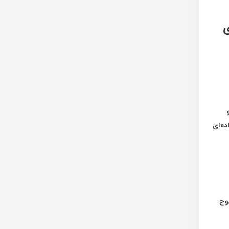
رای
ده‌ای
طوح