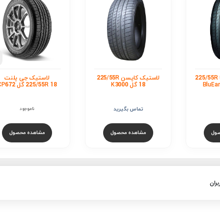
لاستیک کومهو /55R
18 گل Crugen HP71
42,500,000
تومان
مشاهده محصول
استیک کاپسن 225/55R
لاستیک جی پلنت
225/55R 18 گل CP672
ید
ناموجود
ول
مشاهده محصول
بران