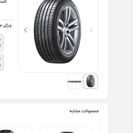
لاس
ویژگی ه
م
ک
ط
5
محصولات مشابه