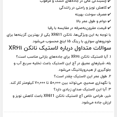
✔️ چسبندگی عالی در جاده‌های خشک و مرطوب
✔️ کاهش نویز و راحتی در رانندگی
✔️ مصرف سوخت بهینه
✔️ دوام و طول عمر بالا
✔️ قیمت مقرون‌به‌صرفه در مقایسه با رقبا
با توجه به این ویژگی‌ها، نانکن XR611 یکی از بهترین گزینه‌ها برای
خودروهای سواری با رینگ 15 اینچ
محسوب می‌شود.
سوالات متداول درباره لاستیک نانکن XR611
1. آیا لاستیک نانکن XR611 برای جاده‌های بارانی مناسب است؟
بله، شیارهای عمیق در آج این لاستیک باعث تخلیه سریع آب و
جلوگیری از
هیدروپلانینگ
می‌شود.
2. طول عمر این لاستیک چقدر است؟
با نگهداری صحیح، می‌تواند بین
50,000 تا 70,000 کیلومتر
کار کند.
3. آیا این لاستیک صدای زیادی دارد؟
خیر، طراحی خاص آج لاستیک نانکن XR611
باعث کاهش نویز و
لرزش جاده
می‌شود.