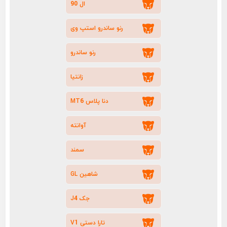
ال 90
رنو ساندرو استپ وی
رنو ساندرو
زانتیا
دنا پلاس MT6
آوانته
سمند
شاهین GL
جک J4
تارا دستی V1