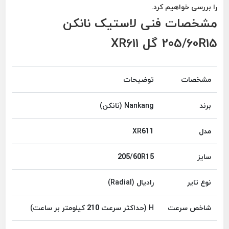
را بررسی خواهیم کرد.
مشخصات فنی لاستیک نانکن
205/60R15 گل XR611
مشخصات
توضیحات
برند
Nankang (نانکن)
مدل
XR611
سایز
205/60R15
نوع تایر
رادیال (Radial)
شاخص سرعت
H (حداکثر سرعت 210 کیلومتر بر ساعت)