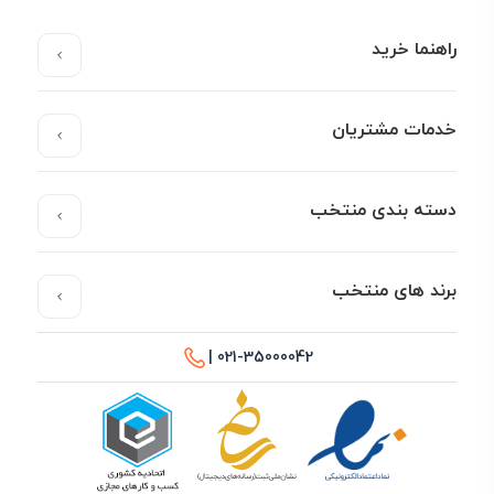
راهنما خرید
خدمات مشتریان
دسته بندی منتخب
برند های منتخب
021-35000042 |