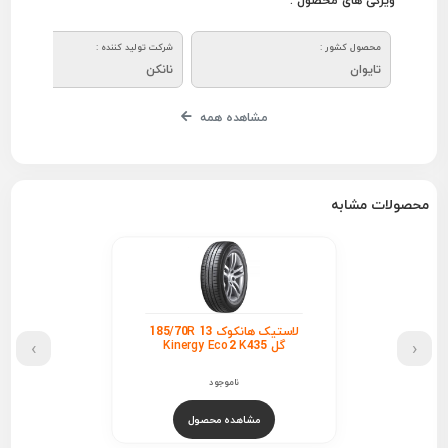
ویژگی های محصول :
محصول کشور :
شرکت تولید کننده :
تایوان
نانکن
مشاهده همه
محصولات مشابه
لاستیک هانکوک 185/70R 13
›
‹
گل Kinergy Eco2 K435
ناموجود
مشاهده محصول