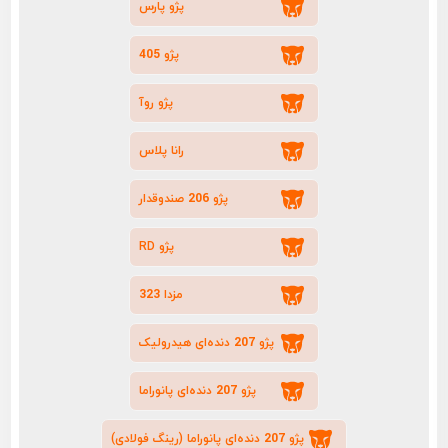
پژو پارس
پژو 405
پژو روآ
رانا پلاس
پژو 206 صندوقدار
پژو RD
مزدا 323
پژو 207 دنده‌ای هیدرولیک
پژو 207 دنده‌ای پانوراما
پژو 207 دنده‌ای پانوراما (رینگ فولادی)