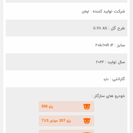
شرکت تولید کننده :
لوفن
طرح گل :
G Fit AS
سایز :
205/60R 14
سال تولید :
2024
گارانتی :
دارد
خودرو های سازگار :
پژو 206
پژو 207 موتور TU3