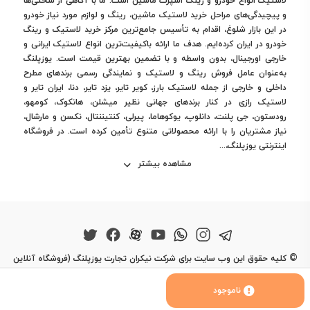
لاستیک انواع خودرو و رینگ اسپرت ماشین است. ما با آگاهی از سختی‌ها
و پیچیدگی‌های مراحل خرید لاستیک ماشین، رینگ و لوازم مورد نیاز خودرو
در این بازار شلوغ، اقدام به تأسیس جامع‌ترین مرکز خرید لاستیک و رینگ
خودرو در ایران کرده‌ایم. هدف ما ارائه باکیفیت‌ترین انواع لاستیک ایرانی و
خارجی اورجینال، بدون واسطه و با تضمین بهترین قیمت است. یوزپلنگ
به‌عنوان عامل فروش رینگ و لاستیک و نمایندگی رسمی برندهای مطرح
داخلی و خارجی از جمله لاستیک بارز، کویر تایر، یزد تایر، دنا، ایران تایر و
لاستیک رازی در کنار برندهای جهانی نظیر میشلن، هانکوک، کومهو،
رودستون، جی پلنت، دانلوپ، یوکوهاما، پیرلی، کنتیننتال، نکسن و مارشال،
نیاز مشتریان را با ارائه محصولاتی متنوع تأمین کرده است. در فروشگاه
اینترنتی یوزپلنگ،...
مشاهده بیشتر
©
کلیه حقوق این وب سایت برای شرکت نیکران تجارت یوزپلنگ (فروشگاه آنلاین
یوزپلنگ) محفوظ است.
ناموجود