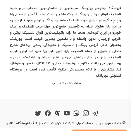
فروشگاه اینترنتی یوزپلنگ سریع‌ترین و مطمئن‌ترین انتخاب برای خرید
لاستیک انواع خودرو و رینگ اسپرت ماشین است. ما با آگاهی از سختی‌ها
و پیچیدگی‌های مراحل خرید لاستیک ماشین، رینگ و لوازم مورد نیاز خودرو
در این بازار شلوغ، اقدام به تأسیس جامع‌ترین مرکز خرید لاستیک و رینگ
خودرو در ایران کرده‌ایم. هدف ما ارائه باکیفیت‌ترین انواع لاستیک ایرانی و
خارجی اورجینال، بدون واسطه و با تضمین بهترین قیمت است. یوزپلنگ
به‌عنوان عامل فروش رینگ و لاستیک و نمایندگی رسمی برندهای مطرح
داخلی و خارجی از جمله لاستیک بارز، کویر تایر، یزد تایر، دنا، ایران تایر و
لاستیک رازی در کنار برندهای جهانی نظیر میشلن، هانکوک، کومهو،
رودستون، جی پلنت، دانلوپ، یوکوهاما، پیرلی، کنتیننتال، نکسن و مارشال،
نیاز مشتریان را با ارائه محصولاتی متنوع تأمین کرده است. در فروشگاه
اینترنتی یوزپلنگ،...
مشاهده بیشتر
©
کلیه حقوق این وب سایت برای شرکت نیکران تجارت یوزپلنگ (فروشگاه آنلاین
یوزپلنگ) محفوظ است.