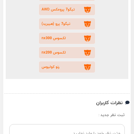
تیگو7 پرومکس AWD
تیگو7 پرو (هیبرید)
لکسوس nx300
لکسوس nx200
رنو کولیوس
نظرات کاربران
ثبت نظر جدید :