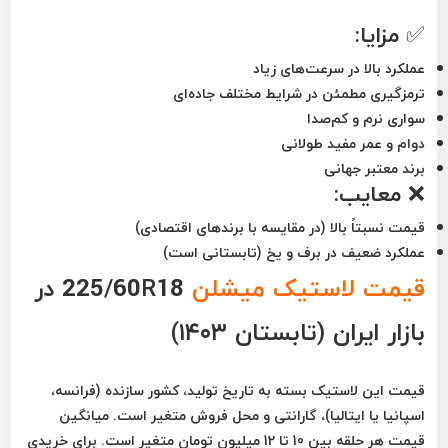
✅ مزایا:
عملکرد بالا در سرعت‌های زیاد
ترمزگیری مطمئن در شرایط مختلف جاده‌ای
سواری نرم و کم‌صدا
دوام و عمر مفید طولانی
برند معتبر جهانی
❌ معایب:
قیمت نسبتاً بالا (در مقایسه با برندهای اقتصادی)
عملکرد ضعیف در برف و یخ (تابستانی است)
قیمت لاستیک میشلن
225/60R18 در
بازار ایران (تابستان ۱۴۰۳)
قیمت این لاستیک بسته به تاریخ تولید، کشور سازنده (فرانسه،
اسپانیا یا ایتالیا)، گارانتی و محل فروش متغیر است. میانگین
قیمت هر حلقه بین
10 تا 12 میلیون تومان
متغیر است. برای خریدی