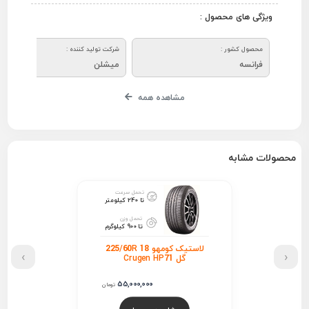
ویژگی های محصول :
محصول کشور :
شرکت تولید کننده :
فرانسه
میشلن
مشاهده همه
محصولات مشابه
تحمل سرعت
تا 240 کیلومتر
تحمل وزن
تا 900 کیلوگرم
لاستیک کومهو 225/60R 18
›
‹
گل Crugen HP71
55,000,000
تومان