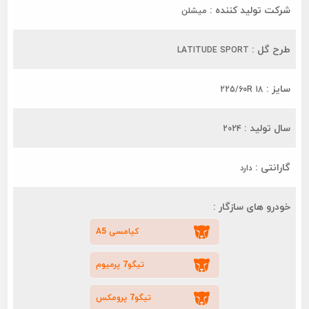
شرکت تولید کننده :
میشلن
طرح گل :
LATITUDE SPORT
سایز :
225/60R 18
سال تولید :
2024
گارانتی :
دارد
خودرو های سازگار :
کیامسی A5
تیگو7 پرمیوم
تیگو7 پرومکس