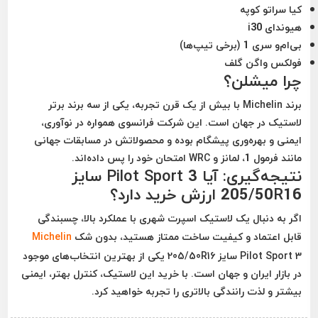
کیا سراتو کوپه
هیوندای i30
بی‌ام‌و سری 1 (برخی تیپ‌ها)
فولکس واگن گلف
چرا میشلن؟
برند
Michelin
با بیش از یک قرن تجربه، یکی از سه برند برتر
لاستیک در جهان است. این شرکت فرانسوی همواره در نوآوری،
ایمنی و بهره‌وری پیشگام بوده و محصولاتش در مسابقات جهانی
مانند فرمول 1، لمانز و WRC امتحان خود را پس داده‌اند.
نتیجه‌گیری: آیا Pilot Sport 3 سایز
205/50R16 ارزش خرید دارد؟
اگر به دنبال یک
لاستیک اسپرت شهری با عملکرد بالا، چسبندگی
قابل اعتماد و کیفیت ساخت ممتاز
هستید، بدون شک
Michelin
Pilot Sport 3 سایز 205/50R16
یکی از بهترین انتخاب‌های موجود
در بازار ایران و جهان است. با خرید این لاستیک، کنترل بهتر، ایمنی
بیشتر و لذت رانندگی بالاتری را تجربه خواهید کرد.