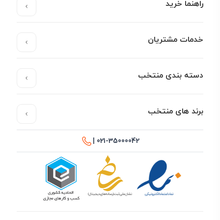
راهنما خرید
خدمات مشتریان
دسته بندی منتخب
برند های منتخب
021-35000042 |