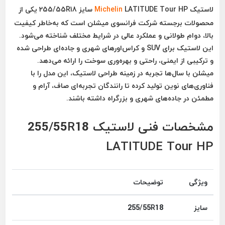
لاستیک
LATITUDE Tour HP سایز 255/55R18
Michelin
یکی از
محصولات برجسته شرکت فرانسوی
میشلن
است که به‌خاطر کیفیت
بالا، دوام طولانی و عملکرد عالی در شرایط مختلف شناخته می‌شود.
این لاستیک برای
SUV و کراس‌اورهای شهری و جاده‌ای
طراحی شده
و ترکیبی از ایمنی، راحتی و بهره‌وری سوخت را ارائه می‌دهد.
میشلن با سال‌ها تجربه در زمینه طراحی لاستیک، این مدل را با
فناوری‌های نوین تولید کرده تا رانندگان تجربه‌ای
صاف، آرام و
مطمئن
در جاده‌های شهری و بزرگراه داشته باشند.
مشخصات فنی لاستیک 255/55R18
LATITUDE Tour HP
ویژگی
توضیحات
سایز
255/55R18