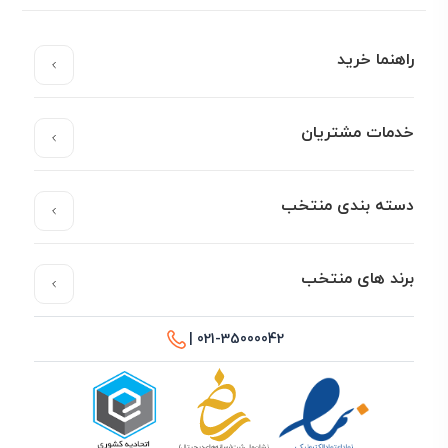
راهنما خرید
خدمات مشتریان
دسته بندی منتخب
برند های منتخب
021-35000042 |