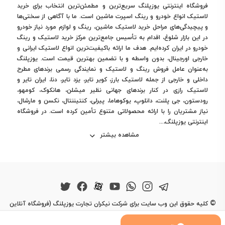
فروشگاه اینترنتی یوزپلنگ سریع‌ترین و مطمئن‌ترین انتخاب برای خرید
لاستیک انواع خودرو و رینگ اسپرت ماشین است. ما با آگاهی از سختی‌ها
و پیچیدگی‌های مراحل خرید لاستیک ماشین، رینگ و لوازم مورد نیاز خودرو
در این بازار شلوغ، اقدام به تأسیس جامع‌ترین مرکز خرید لاستیک و رینگ
خودرو در ایران کرده‌ایم. هدف ما ارائه باکیفیت‌ترین انواع لاستیک ایرانی و
خارجی اورجینال، بدون واسطه و با تضمین بهترین قیمت است. یوزپلنگ
به‌عنوان عامل فروش رینگ و لاستیک و نمایندگی رسمی برندهای مطرح
داخلی و خارجی از جمله لاستیک بارز، کویر تایر، یزد تایر، دنا، ایران تایر و
لاستیک رازی در کنار برندهای جهانی نظیر میشلن، هانکوک، کومهو،
رودستون، جی پلنت، دانلوپ، یوکوهاما، پیرلی، کنتیننتال، نکسن و مارشال،
نیاز مشتریان را با ارائه محصولاتی متنوع تأمین کرده است. در فروشگاه
اینترنتی یوزپلنگ،...
مشاهده بیشتر
©
کلیه حقوق این وب سایت برای شرکت نیکران تجارت یوزپلنگ (فروشگاه آنلاین
یوزپلنگ) محفوظ است.