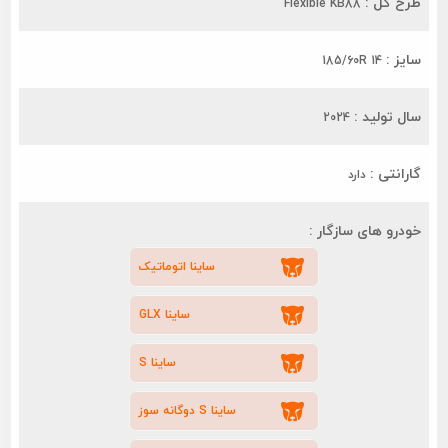
طرح گل :
Flexible KB88
سایز :
185/60R 14
سال تولید :
2024
گارانتی :
دارد
خودرو های سازگار :
ساینا اتوماتیک
ساینا GLX
ساینا S
ساینا S دوگانه سوز