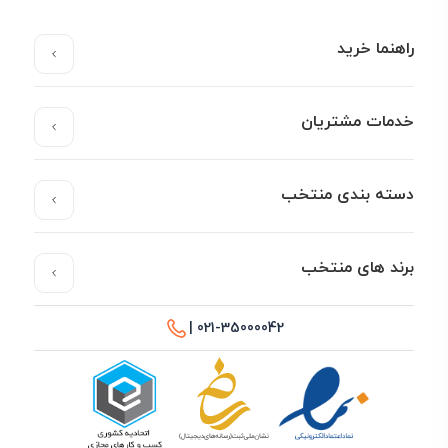
راهنما خرید
خدمات مشتریان
دسته بندی منتخب
برند های منتخب
021-35000042 |