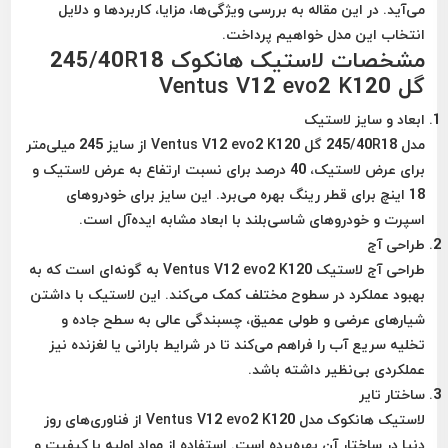
می‌آید. در این مقاله به بررسی ویژگی‌ها، مزایا، کاربردها و دلایل
انتخاب این مدل خواهیم پرداخت.
مشخصات لاستیک هانکوک 245/40R18
گل Ventus V12 evo2 K120
ابعاد و سایز لاستیک
مدل 245/40R18 گل Ventus V12 evo2 K120 از سایز 245 میلی‌متر
برای عرض لاستیک، 40 درصد برای نسبت ارتفاع به عرض لاستیک و
18 اینچ برای قطر رینگ بهره می‌برد. این سایز برای خودروهای
اسپرت و خودروهای شاسی‌بلند با ابعاد مشابه ایده‌آل است.
طراحی آج
طراحی آج لاستیک Ventus V12 evo2 K120 به گونه‌ای است که به
بهبود عملکرد در سطوح مختلف کمک می‌کند. این لاستیک با داشتن
شیارهای عرضی و طولی عمیق، چسبندگی عالی به سطح جاده و
تخلیه سریع آب را فراهم می‌کند تا در شرایط بارانی یا لغزنده نیز
عملکردی بی‌نظیر داشته باشد.
ساختار تایر
لاستیک هانکوک مدل Ventus V12 evo2 K120 از فناوری‌های روز
دنیا در ساختار آن بهره‌برده است. استفاده از مواد اولیه با کیفیت و