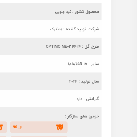
محصول کشور :
کره جنوبی
شرکت تولید کننده :
هانکوک
طرح گل :
OPTIMO ME02 K424
سایز :
185/65R 15
سال تولید :
2024
گارانتی :
دارد
خودرو های سازگار :
ال 90