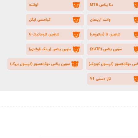
دنا پلاس MT6
آوانته
وانت آریسان
کیامسی ایگل
شاهین G (سانروف)
شاهین اتوماتیک G
سورن پلاس (XU7P)
سورن پلاس (رینگ فولادی)
اس دوگانه‌سوز (کپسول کوچک)
سورن پلاس دوگانه‌سوز (کپسول بزرگ)
تارا دستی V1