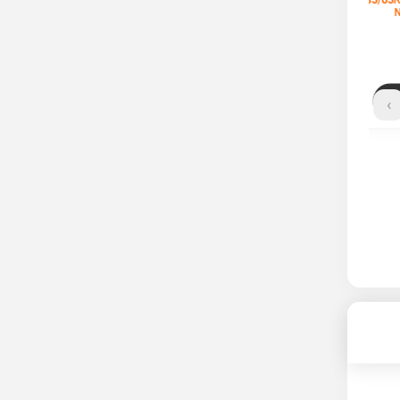
لاستیک کومهو 185/65R
لاستیک لاسا 185/65R 15
15 گل SOLUS TA21
گل ATRACTA
ناموجود
ناموجود
›
مشاهده محصول
مشاهده محصول
185