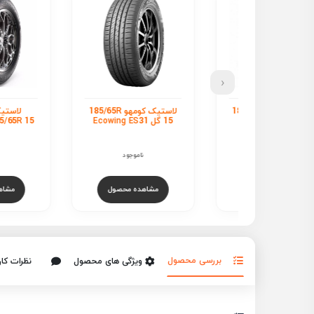
‹
لاستیک یزد تایر 185/65R
لاستیک کومهو 185/65R
لاستیک گلد
15 گل Ecowing ES31
185/65R 15 گل GS2000
ناموجود
ناموجود
ناموجود
هده محصول
مشاهده محصول
مشاهده محص
بررسی محصول
ویژگی های محصول
نظرات کار