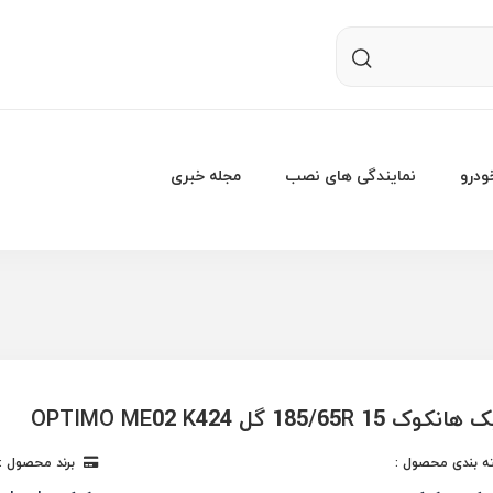
درو
نمایندگی های نصب
مجله خبری
185/65R 1 گل OPTIMO ME02 K424
 بندی محصول :
برند محصول :