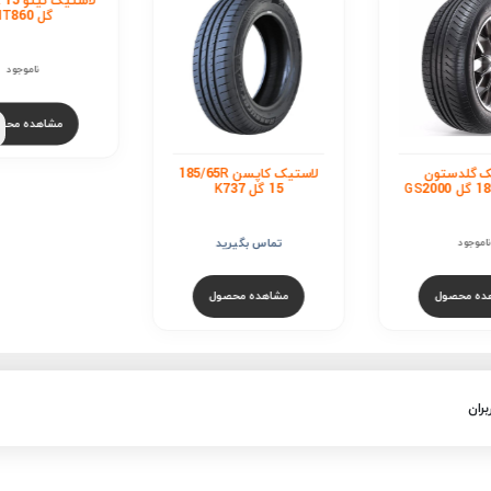
ستون
لاستیک کاپسن 185/65R
لاستیک نیتو /65R 15
15 گل K737
گل NT860
تماس بگیرید
ناموجود
ول
مشاهده محصول
مشاهده محصول
بران