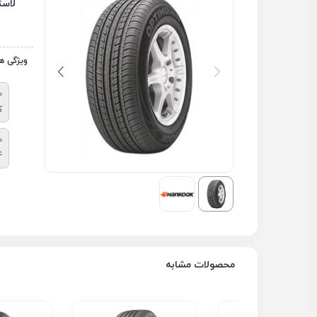
لاس
ویژگی ه
م
ک
ط
4
محصولات مشابه