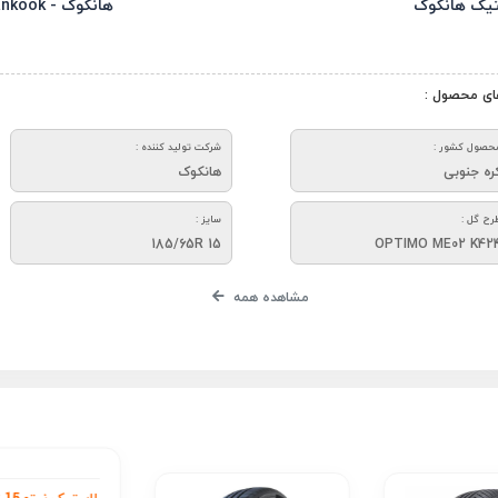
تیک هانکوک
هانکوک - Hankook
ای محصول :
حصول کشور :
شرکت تولید کننده :
ره جنوبی
هانکوک
رح گل :
سایز :
185/65R 15
OPTIMO ME02 K42
مشاهده همه