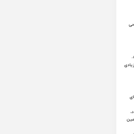
حی
 شد.
زیادی
ای
ود،
عین