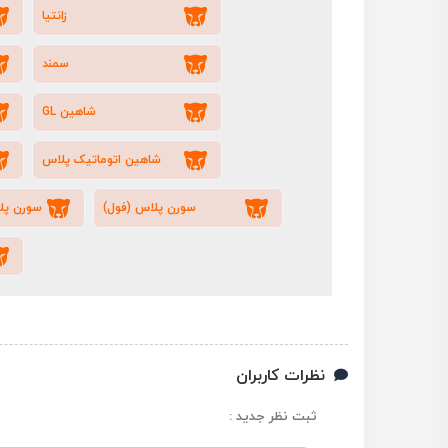
زانتیا
سمند
شاهین GL
شاهین اتوماتیک پلاس
سورن پلاس (فول)
سورن پل
نظرات کاربران
ثبت نظر جدید :