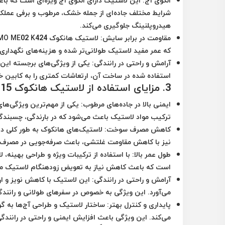
الگوی آج:
این لاستیک دارای الگوی آج ویژه‌ای است که با
شرایط مختلف جاده‌ای از جمله خشک، مرطوب و برفی عملکرد 
هیدروپلنینگ جلوگیری می‌کند.
مقاومت در برابر سایش:
که عمر مفید لاستیک طولانی‌تر شده و هزینه‌های نگهدار
آرامش و راحتی در رانندگی:
یکی از ویژگی‌های برجسته این 
استفاده شده در ساخت آن، ارتعاشات کمتری را به کابین خو
3. مزایای استفاده از لاستیک هانکوک 185/65R 15 گل OPTIMO ME02 K424
ایمنی بالا در جاده‌های مرطوب:
یکی از مهم‌ترین ویژگی‌های
ترکیب مواد لاستیک باعث می‌شود که در بارندگی، چسبندگ
کاهش مصرف سوخت:
لاستیک‌های هانکوک به طور کلی د
نیز با کاهش مقاومت غلتشی، باعث صرفه‌جویی در مصرف
طول عمر بالا:
است که باعث کاهش نیاز به تعویض زودهنگام لاستیک می
آرامش و راحتی در رانندگی:
این لاستیک با کاهش نویز و ار
می‌آورد. این ویژگی به خصوص در سفرهای طولانی و رانند
پایداری و کنترل بهتر:
ساختار لاستیک و طراحی آج‌ها به گون
می‌کند. این ویژگی باعث افزایش ایمنی و راحتی در رانندگ