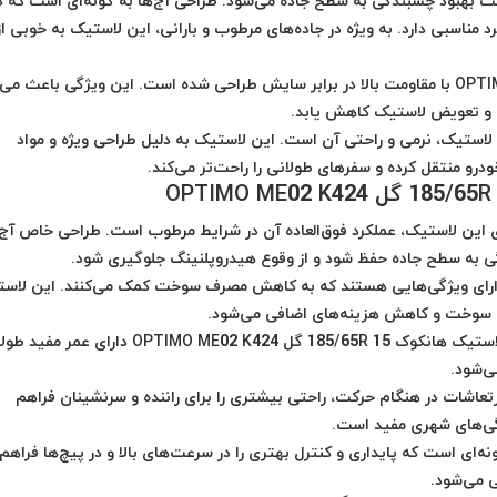
عث بهبود چسبندگی به سطح جاده می‌شود. طراحی آج‌ها به گونه‌ای است که د
مناسبی دارد. به ویژه در جاده‌های مرطوب و بارانی، این لاستیک به خوبی از
لاستیک هانکوک OPTIMO ME02 K424 با مقاومت بالا در برابر سایش طراحی شده است. این ویژگی باعث م
ی و تعویض لاستیک کاهش یابد.
لاستیک، نرمی و راحتی آن است. این لاستیک به دلیل طراحی ویژه و مواد
درو منتقل کرده و سفرهای طولانی را راحت‌تر می‌کند.
 این لاستیک، عملکرد فوق‌العاده آن در شرایط مرطوب است. طراحی خاص آج‌
ی به سطح جاده حفظ شود و از وقوع هیدروپلنینگ جلوگیری شود.
ارای ویژگی‌هایی هستند که به کاهش مصرف سوخت کمک می‌کنند. این لاس
 سوخت و کاهش هزینه‌های اضافی می‌شود.
با استفاده از ترکیبات ویژه و طراحی بهینه، لاستیک هانکوک 185/65R 15 گل OPTIMO ME02 K424 دارای 
‌شود.
تعاشات در هنگام حرکت، راحتی بیشتری را برای راننده و سرنشینان فراهم
گی‌های شهری مفید است.
ه‌ای است که پایداری و کنترل بهتری را در سرعت‌های بالا و در پیچ‌ها فراهم
ی می‌شود.