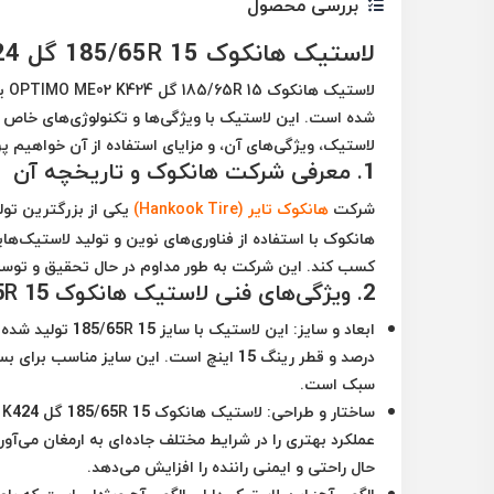
بررسی محصول
لاستیک هانکوک 185/65R 15 گل OPTIMO ME02 K424: معرفی، ویژگی‌ها و مزایا
لاستیک هانکوک 185/65R 15 گل OPTIMO ME02 K424
یک
شده است. این لاستیک با ویژگی‌ها و تکنولوژی‌های خاص خود،
لاستیک، ویژگی‌های آن، و مزایای استفاده از آن خواهیم پ
1. معرفی شرکت هانکوک و تاریخچه آن
شرکت
هانکوک تایر
(Hankook Tire)
هانکوک با استفاده از فناوری‌های نوین و تولید لاستیک‌ها
کسب کند. این شرکت به طور مداوم در حال تحقیق و توس
2. ویژگی‌های فنی لاستیک هانکوک 185/65R 15 گل OPTIMO ME02 K424
ابعاد و سایز:
درصد و قطر رینگ 15 اینچ است. این سایز 
سبک است.
ساختار و طراحی:
عملکرد بهتری را در شرایط مختلف جاده‌ای به ارمغان می‌آ
حال راحتی و ایمنی راننده را افزایش می‌دهد.