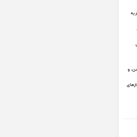
زیه
ن، و
ازهای