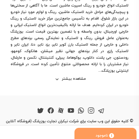
لاستیک انواع خودرو و رینگ اسپرت ماشین است. ما با آگاهی از سختی‌ها
و پیچیدگی‌های مراحل خرید لاستیک ماشین، رینگ و لوازم مورد نیاز خودرو
در این بازار شلوغ، اقدام به تأسیس جامع‌ترین مرکز خرید لاستیک و رینگ
خودرو در ایران کرده‌ایم. هدف ما ارائه باکیفیت‌ترین انواع لاستیک ایرانی و
خارجی اورجینال، بدون واسطه و با تضمین بهترین قیمت است. یوزپلنگ
به‌عنوان عامل فروش رینگ و لاستیک و نمایندگی رسمی برندهای مطرح
داخلی و خارجی از جمله لاستیک بارز، کویر تایر، یزد تایر، دنا، ایران تایر و
لاستیک رازی در کنار برندهای جهانی نظیر میشلن، هانکوک، کومهو،
رودستون، جی پلنت، دانلوپ، یوکوهاما، پیرلی، کنتیننتال، نکسن و مارشال،
نیاز مشتریان را با ارائه محصولاتی متنوع تأمین کرده است. در فروشگاه
اینترنتی یوزپلنگ،...
مشاهده بیشتر
©
کلیه حقوق این وب سایت برای شرکت نیکران تجارت یوزپلنگ (فروشگاه آنلاین
یوزپلنگ) محفوظ است.
ناموجود