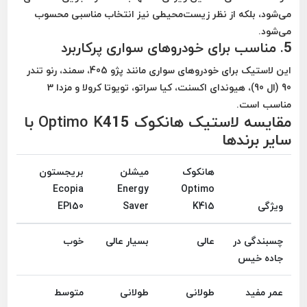
می‌شود، بلکه از نظر زیست‌محیطی نیز انتخاب مناسبی محسوب
می‌شود.
5.
مناسب برای خودروهای سواری پرکاربرد
این لاستیک برای خودروهای سواری مانند
پژو 405، سمند، رنو تندر
90 (ال 90)، هیوندای اکسنت، کیا سراتو، تویوتا کرولا و مزدا 3
مناسب است.
مقایسه لاستیک هانکوک Optimo K415 با
سایر برندها
هانکوک
میشلن
بریجستون
Ecopia
Energy
Optimo
ویژگی
K415
Saver
EP150
چسبندگی در
عالی
بسیار عالی
خوب
جاده خیس
عمر مفید
طولانی
طولانی
متوسط