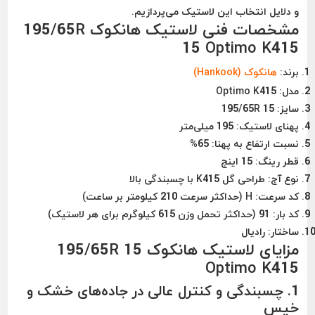
و دلایل انتخاب این لاستیک می‌پردازیم.
مشخصات فنی لاستیک هانکوک 195/65R
15 Optimo K415
برند:
هانکوک (Hankook)
مدل:
Optimo K415
سایز:
195/65R 15
پهنای لاستیک:
195 میلی‌متر
نسبت ارتفاع به پهنا:
65%
قطر رینگ:
15 اینچ
نوع آج:
طراحی گل K415 با چسبندگی بالا
کد سرعت:
H (حداکثر سرعت 210 کیلومتر بر ساعت)
کد بار:
91 (حداکثر تحمل وزن 615 کیلوگرم برای هر لاستیک)
ساختار:
رادیال
مزایای لاستیک هانکوک 195/65R 15
Optimo K415
1.
چسبندگی و کنترل عالی در جاده‌های خشک و
خیس