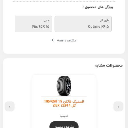
ویژگی های محصول :
طرح گل :
سایز :
195/65R 15
Optimo K415
مشاهده همه
محصولات مشابه
لاستیک فالکن 195/65R 15
›
‹
گل ZIEX ZE914
ناموجود
مشاهده محصول