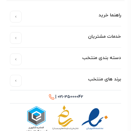
راهنما خرید
خدمات مشتریان
دسته بندی منتخب
برند های منتخب
021-35000042 |