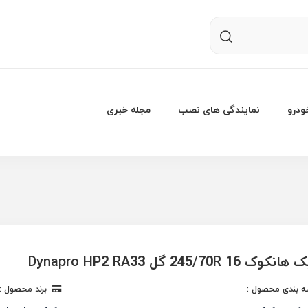
درو
نمایندگی های نصب
مجله خبری
245/70R 1 گل Dynapro HP2 RA33
 بندی محصول :
برند محصول :