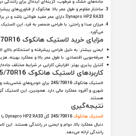
جاده‌های خشک و مرطوب، گزینه‌ای ایده‌آل برای رانندگی د
ساختار مقاوم و طول عمر بالا
: هانکوک از فناوری‌های پیش
Dynapro HP2 RA33 دارای عمر مفید طولانی باشد و در برابر شرایط سخت مقاومت بالایی داشته باشد.
میزان صدا و راحتی
: با طراحی منحصر به فرد، این لاستیک س
می‌آورد.
مزایای خرید لاستیک هانکوک 245/70R16 گل Dynapro HP2 RA33
ایمنی بیشتر
: به دلیل طراحی پیشرفته و استحکام بالای لاس
صرفه‌جویی اقتصادی
: با طول عمر بالا و عملکرد بهینه، ه
کنترل پذیری بهتر
: افزایش کارایی در شرایط مختلف جاده‌ا
کاربردهای لاستیک هانکوک 245/70R16 گل Dynapro HP2 RA33
لاستیک هانکوک 245/70R16 برای خو
شهری و آفرود عملکرد عالی دارد. همچنین، این لاستیک گز
هستند.
نتیجه‌گیری
لاستیک هانکوک
0R16
دنبال عملکرد بالا، دوام و ایمنی در رانندگی هستند. این 
رانندگی ارائه می‌دهد.