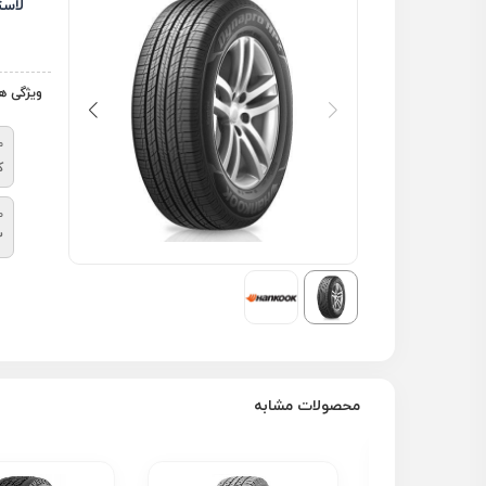
لاس
ویژگی ه
م
ک
ط
3
محصولات مشابه