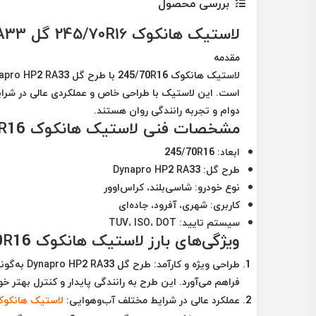
بررسی محصول
لاستیک هانکوک 245/70R16 گل Dynapro HP2 RA33: مزایا، ویژگی‌ها و کاربردها
مقدمه
است. این لاستیک با طراحی خاص و عملکردی عالی در شرایط
دوام و تجربه رانندگی روان هستند.
مشخصات فنی لاستیک هانکوک 245/70R16 گل Dynapro HP2 RA33
ابعاد
: 245/70R16
طرح گل
: Dynapro HP2 RA33
نوع خودرو
: شاسی‌بلند، کراس‌اوور
کاربری
: شهری، آفرود، جاده‌ای
سیستم تایید
: TUV، ISO، DOT
ویژگی‌های بارز لاستیک هانکوک 245/70R16 گل Dynapro HP2 RA33
طراحی ویژه و کارآمد
: طرح گل
فراهم می‌آورد. این طرح به رانندگی پایدار و کنترل بهتر 
عملکرد عالی در شرایط مختلف آب‌وهوایی
:
لاستیک هانکو