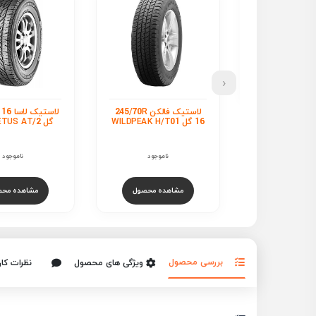
‹
لاستیک فالکن 245/70R
لاستیک لاسا 245/70R 16
گل COMPETUS AT/2
16 گل AWK X
MT
ناموجود
ناموجود
ناموجود
هده محصول
مشاهده محصول
مشاهده محص
بررسی محصول
ویژگی های محصول
نظرات کار