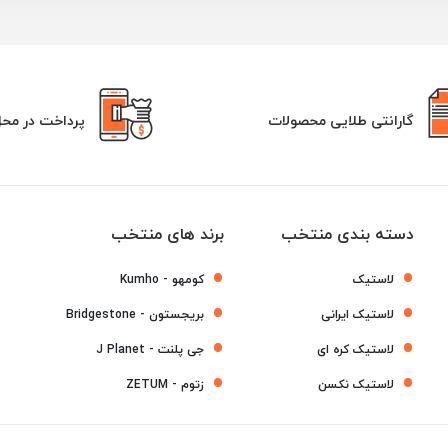
گارانتی طلایی محصولات
پرداخت در مح
دسته بندی منتخب
برند های منتخب
لاستیک
کومهو - Kumho
لاستیک ایرانی
بریجستون - Bridgestone
لاستیک کره ای
جی پلنت - J Planet
لاستیک نکسن
زتوم - ZETUM