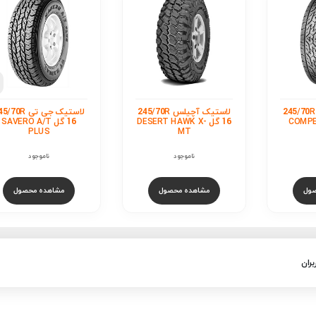
لاستیک کومهو /70R
16 گل SOLUS TA21
ناموجود
مشاهده محصول
لاستیک آچیلس 245/70R
لاستیک جی تی 245/70R
DESERT H-
16 گل SAVERO A/T
PLUS
ناموجود
ول
مشاهده محصول
بران