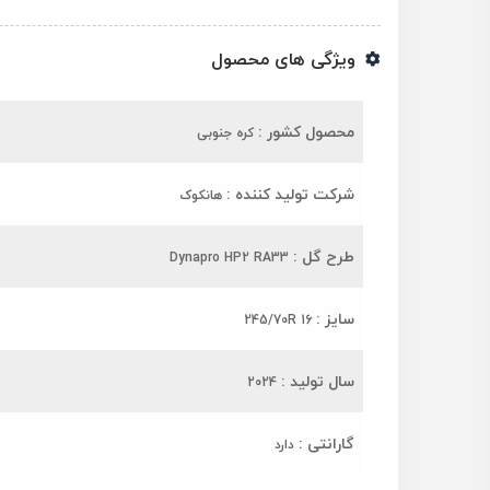
ویژگی های محصول
محصول کشور :
کره جنوبی
شرکت تولید کننده :
هانکوک
طرح گل :
Dynapro HP2 RA33
سایز :
245/70R 16
سال تولید :
2024
گارانتی :
دارد