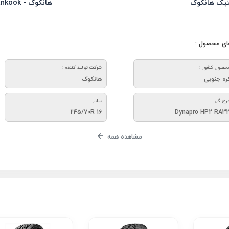
تیک هانکوک
هانکوک - Hankook
ای محصول :
حصول کشور :
شرکت تولید کننده :
ره جنوبی
هانکوک
رح گل :
سایز :
245/70R 16
Dynapro HP2 RA3
مشاهده همه