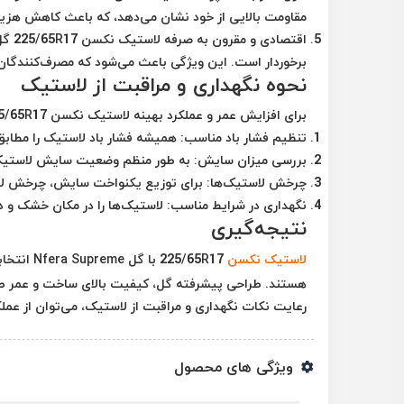
مقاومت بالایی از خود نشان می‌دهد، که باعث کاهش هزی
اقتصادی و مقرون به صرفه
برخوردار است. این ویژگی باعث می‌شود که مصرف‌کنندگان ب
نحوه نگهداری و مراقبت از لاستیک
برای افزایش عمر و عملکرد بهینه لاستیک نکسن 225/65R17، رعایت نکات زیر ضروری است:
تنظیم فشار باد مناسب
: همیشه فشار باد لاستیک را مطابق
بررسی میزان سایش
: به طور منظم وضعیت سایش لاستیک‌ه
چرخش لاستیک‌ها
: برای توزیع یکنواخت سایش، چرخش لاستیک‌ها هر 10,000 کیل
نگهداری در شرایط مناسب
: لاستیک‌ها را در مکان خشک و 
نتیجه‌گیری
لاستیک نکسن
225/65R17 با گل
Nfera Supreme
انتخاب
هستند. طراحی پیشرفته گل، کیفیت بالای ساخت و عمر طولان
رعایت نکات نگهداری و مراقبت از لاستیک، می‌توان از عمل
ویژگی های محصول