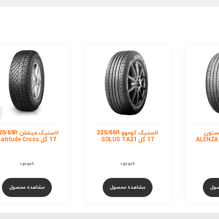
لاستیک نکسن 5/65R
استیک کومهو 225/65R
لاستیک میشلن 225/65R
17 گل Nfera Supreme
17 گل Latitude Cross
ناموجود
32,000,000
تومان
مشاهده محصول
ول
مشاهده محصول