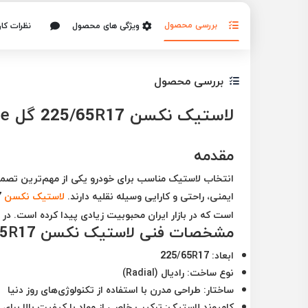
بررسی محصول
ویژگی های محصول
نظرات کار
بررسی محصول
لاستیک نکسن 225/65R17 گل Nfera Supreme: بررسی ویژگی‌ها و مزایا
مقدمه
انتخاب لاستیک مناسب برای خودرو یکی از مهم‌ترین تصمی
ایمنی، راحتی و کارایی وسیله نقلیه دارند.
لاستیک نکسن
225/65R17 با گل
است که در بازار ایران محبوبیت زیادی پیدا کرده است. در ا
مشخصات فنی لاستیک نکسن 225/65R17
ابعاد
: 225/65R17
نوع ساخت
: رادیال (Radial)
ساختار
: طراحی مدرن با استفاده از تکنولوژی‌های روز دنیا
کامپوند لاستیک
: ترکیب خاصی از مواد با کیفیت بالا برای 