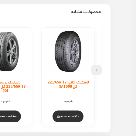
محصولات مشابه
‹
لاستیک اتانی 225/65R 17
لاستیک بریجستون
ل
SA
225/65R 17 گل ALENZA
17 گل SOLUS TA21
001
ناموجود
ناموجود
ناموجود
هده محصول
مشاهده محصول
مشاهده محص