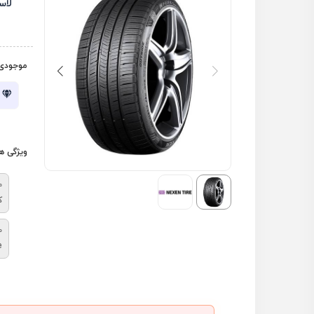
لاس
موجودی 
ویژگی ه
م
ک
ط
e