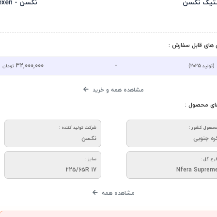
تیک نکسن
نکسن - Nexen
های قابل سفارش :
32,000,000
-
(تولید 2025)
تومان
مشاهده همه و خرید
ای محصول :
حصول کشور :
شرکت تولید کننده :
ره جنوبی
نکسن
رح گل :
سایز :
225/65R 17
Nfera Suprem
مشاهده همه