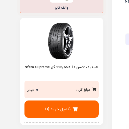
والف تایر
لاستیک نکسن 225/65R 17 گل Nfera Supreme
0
مبلغ کل :
تومان
تکمیل خرید
(0)