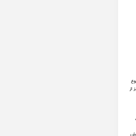
متنوع
 از
ایش