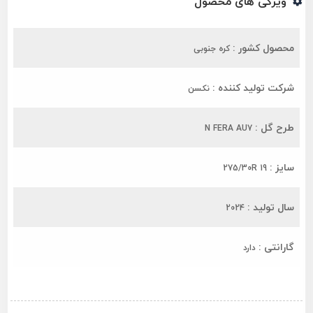
ویژگی های محصول
محصول کشور :
کره جنوبی
شرکت تولید کننده :
نکسن
طرح گل :
N FERA AU7
سایز :
275/30R 19
سال تولید :
2024
گارانتی :
دارد