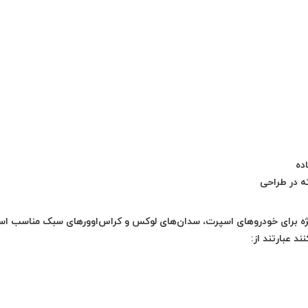
ده
ته در طراحی
SP Sport Maxx 050 با سایز 225/50R 17 به‌ویژه برای خودروهای اسپرت، سدان‌های لوکس و کراس‌اوورهای سبک مناسب
د عبارتند از: