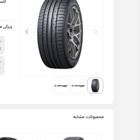
لاس
ویژگی ه
م
ژ
ط
axx 050
محصولات مشابه