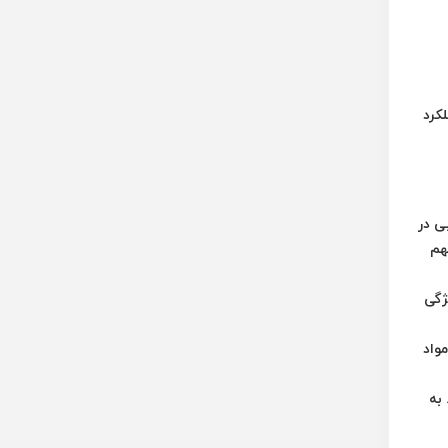
کرد
وبی در
هم
ژگی
از مواد
به