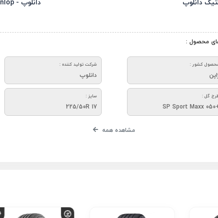
تیک دانلوپ
دانلوپ - Dunlop
ای محصول :
حصول کشور :
شرکت تولید کننده :
اپن
دانلوپ
رح گل :
سایز :
225/50R 17
+SP Sport M
مشاهده همه