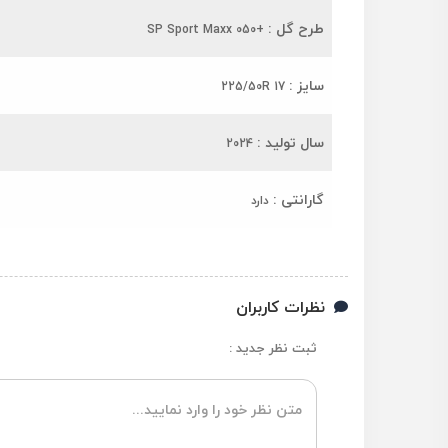
طرح گل :
+SP Sport Maxx 050
سایز :
225/50R 17
سال تولید :
2024
گارانتی :
دارد
نظرات کاربران
ثبت نظر جدید :