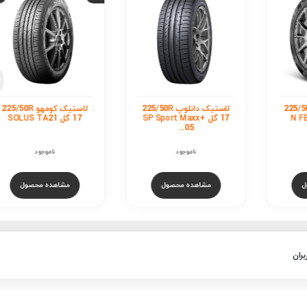
لاستیک پیرلی 5/50R
17 گل CINTURATO P7
R-F
ناموجود
مشاهده محصول
استیک دانلوپ 225/50R
لاستیک کومهو 225/50R
SP Sport M
17 گل SOLUS TA21
ناموجود
ول
مشاهده محصول
بران