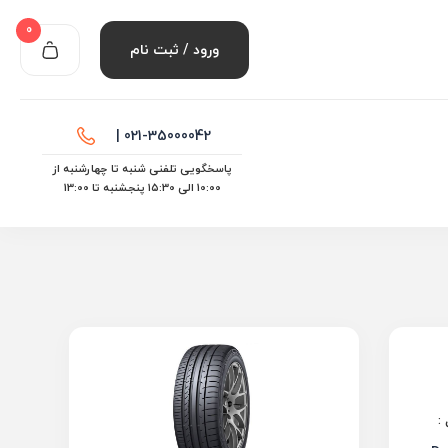
0
ورود / ثبت نام
021-35000042 |
پاسخگویی تلفنی شنبه تا چهارشنبه از
10:00 الی ۱۵:30 پنجشنبه تا 13:00
: