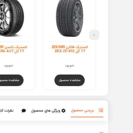
‹
لاستیک فالکن 225/50R
لاستیک نکسن 225/50R
ل
17 گل N FERA AU7
17 گل +axx
05...
ناموجود
ناموجود
ناموجود
هده محصول
مشاهده محصول
مشاهده محص
بررسی محصول
ویژگی های محصول
نظرات کار