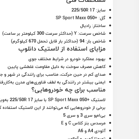
سایز:
225/50R 17
گل:
+SP Sport Maxx 050
ساختار:
رادیال
شاخص سرعت:
Y (حداکثر سرعت 300 کیلومتر بر ساعت)
شاخص بار:
94 (حداکثر بار قابل تحمل 670 کیلوگرم)
مزایای استفاده از لاستیک دانلوپ
بهبود عملکرد خودرو در شرایط مختلف جوی
کاهش مصرف سوخت به دلیل مقاومت غلطشی پایین
صدای کم در حین حرکت، مناسب برای رانندگی در شهر و جا
ایمنی بیشتر در رانندگی به لطف فناوری‌های مدرن به‌کاررف
مناسب برای چه خودروهایی؟
لاستیک +
برخی از خودروهایی که می‌توانند از این لاستیک استفاده کنن
بی‌ام‌و سری 3 و سری 5
مرسدس بنز کلاس C و E
آئودی A4 و A6
تویوتا کمری و آوالون