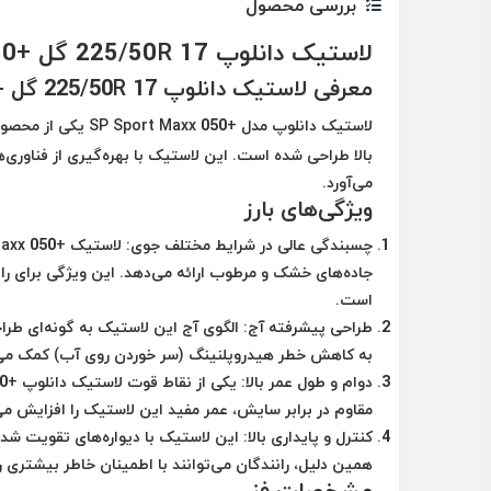
بررسی محصول
لاستیک دانلوپ 225/50R 17 گل +SP Sport Maxx 050
معرفی لاستیک دانلوپ 225/50R 17 گل +SP Sport Maxx 050
لاستیک دانلوپ مدل +SP Sport Maxx 050 یکی از محصولات برجسته و پرفروش شرکت
بالا طراحی شده است. این لاستیک با بهره‌گیری از فناوری‌ه
می‌آورد.
ویژگی‌های بارز
چسبندگی عالی در شرایط مختلف جوی:
جاده‌های خشک و مرطوب ارائه می‌دهد. این ویژگی برای ران
است.
طراحی پیشرفته آج:
الگوی آج این لاستیک به گونه‌ای طرا
به کاهش خطر هیدروپلنینگ (سر خوردن روی آب) کمک می‌کند
دوام و طول عمر بالا:
مقاوم در برابر سایش، عمر مفید این لاستیک را افزایش می
کنترل و پایداری بالا:
این لاستیک با دیواره‌های تقویت شده و
همین دلیل، رانندگان می‌توانند با اطمینان خاطر بیشتری را
مشخصات فنی