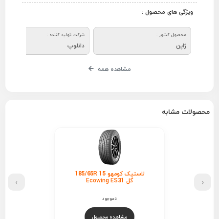
ویژگی های محصول :
محصول کشور :
شرکت تولید کننده :
ژاپن
دانلوپ
مشاهده همه
محصولات مشابه
لاستیک کومهو 185/65R 15
›
‹
گل Ecowing ES31
ناموجود
مشاهده محصول