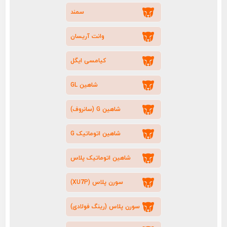
سمند
وانت آریسان
کیامسی ایگل
شاهین GL
شاهین G (سانروف)
شاهین اتوماتیک G
شاهین اتوماتیک پلاس
سورن پلاس (XU7P)
سورن پلاس (رینگ فولادی)